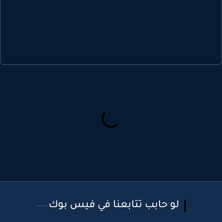
لو حابب تتابعنا في فيس بوك