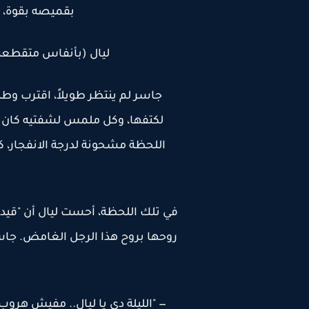
بقميصه بقوة، وك
ليال (بأنفاس متقطعة)
جاسر لم ينتظر طويلاً، اقترب وطب
لكتفها، وكل ملمس لشفتيه كان يترك
اللحظة مشحونة لدرجة الانفجار، 
في تلك اللحظة، أحست ليال أن "قيد ا
روحها بروح هذا الرجل الغامض. جاس
— "الليلة دي يا ليال.. مفيش هروب