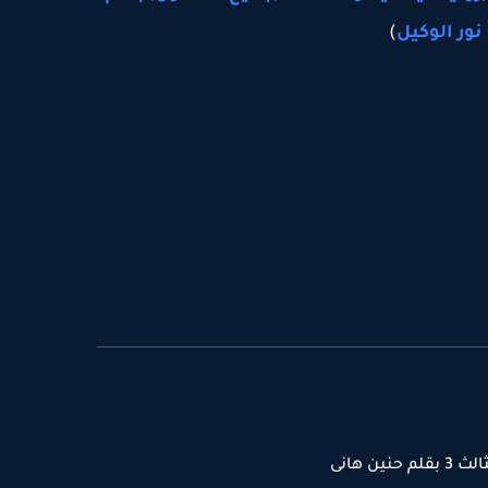
نور الوكيل
)
ن هانى