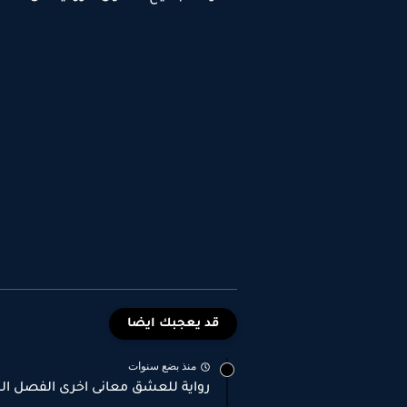
قد يعجبك ايضا
منذ بضع سنوات
رواية للعشق معانى اخرى الفصل الثالث 3 بقلم حني