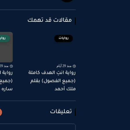
مقالات قد تهمك
روايات
رواي
منذ 29 أيام
منذ 29 أيام
رواية انتِ الهدف كاملة
رواية ا
(جميع الفصول) بقلم
(جميع 
ملك أحمد
ساره خ
تعليقات