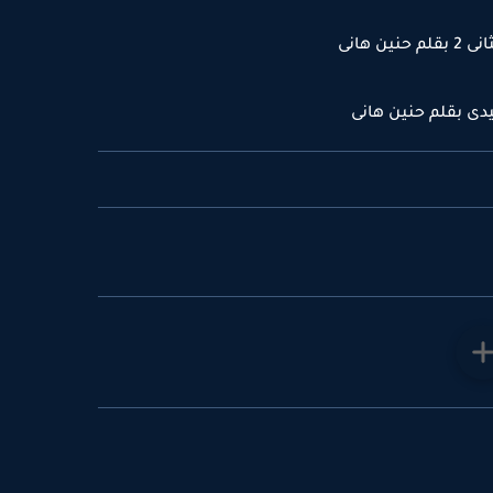
 هانى
دى بقلم حنين هانى