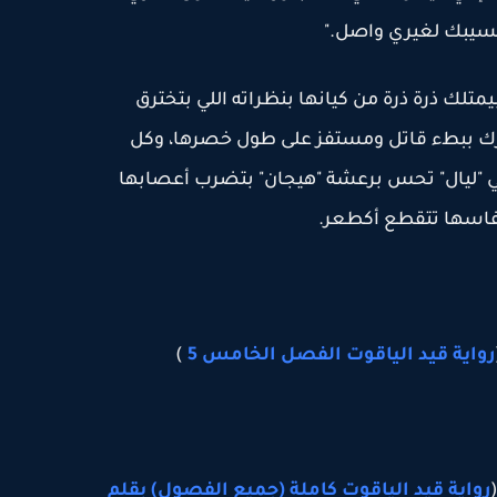
يبك لغيري واصل."
تلك ذرة ذرة من كيانها بنظراته اللي بتخترق
حرك ببطء قاتل ومستفز على طول خصرها، وكل
ي "ليال" تحس برعشة "هيجان" بتضرب أعصابها
فاسها تتقطع أكطعر.
رواية قيد الياقوت الفصل الخامس 5
)
رواية قيد الياقوت كاملة (جميع الفصول) بقلم