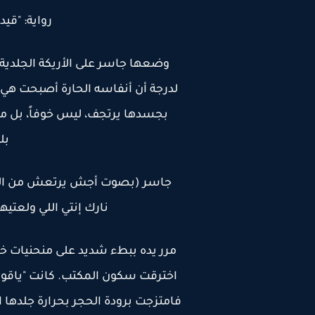
رواية: "قيد
وضعها جاسر على الأريكة الجلدية 
لدرجة أن أنفاسه الحارة أصبحت هي 
بجسدها يرتجف، ليس خوفاً، بل من
بل
جاسر (بصوت أجش يرتعش من الرغبة)
نارك إنتي اللي ولعتيه
مرر يده ببطء شديد على منحنيات 
اخترقت سكون المكتب. كانت "ياقوتة
فامتزجت برودة الحجر بحرارة جلده