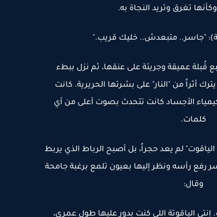
أنها تغرق وتريد النجاة به.
: "جاسر.. متبعدش.. خليك قريب."
ع قُبلة عميقة وجريئة على عنقها، ثم نزل ببطء
 أثراً من "النار" على بشرتها الحريرية. كانت
كيمياء الأجساد كانت تتحدث بصوت أعلى من أي
كلمات.
لياقوت" لم يعد حجراً، بل أصبح الرباط الذي يربط
ر رفع رأسه ونظر إليها بعيون تلمع برغبة جامحة
وقال:
. إنتي الياقوتة اللي كنت بدور عليها طول عمري،