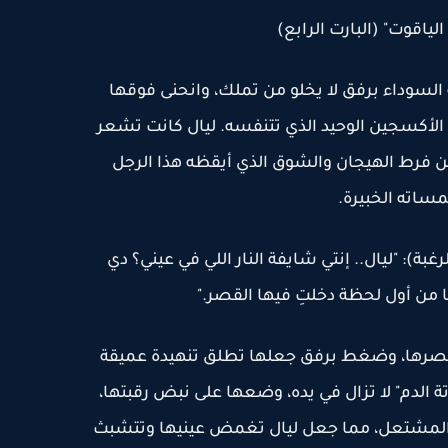
 الياقوت" (البارت الرابع)
السوداء برفق لا يخلو من تملك، وانحنى فوقها
الأكسجين الوحيد الذي تتنفسه. ليال كانت تشعر
 فرط الهيجان والشوق الذي أيقظه هذا الرجل
مساته الخبيرة.
: "ليال.. إنتي شايفة النار اللي في عيني؟ دي
ا من أول لحظة دخلتِ فيها القصر."
خصرها، وضغط برفق جعلها تطلق تنهيدة عميقة
 الدم" لا تزال في يده، وضعها على نبض رقبتها،
ا المشتعل، مما جعل ليال تغمض عينيها وتتشبث