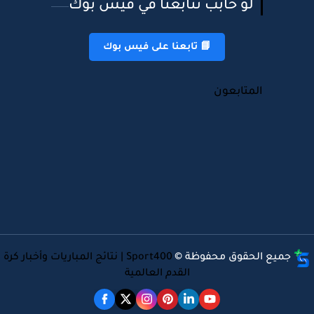
لو حابب تتابعنا في فيس بوك
📘 تابعنا على فيس بوك
المتابعون
جميع الحقوق محفوظة ©
Sport400 | نتائج المباريات وأخبار كرة
القدم العالمية