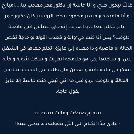
لبًا بيكون صح، و أنا حاسة إن دكتور عمر معجب بيا....امبارح
 أنا قاعدة مع مستر محمود بنحط الروستر كان دكتور عمر
عايز يتكلم معايا، و الغريب إنه جاي يسألني انتي فاضية
لوقت؟ بس أنا كنت حي*وانة و قعدت اقوله لو حاجة تخص
حالة اه فاضية و دا معناه إني عايزة اتكلم معاها في الشغل
، و ساعتها بقى هو ملامحه اتغيرت و سكت شوية و كأنه
يفكر في حاجة تانية و بعدين قال طلب مني اسحب عينة من
الحالة، و دلوقت بردو قبل ما انتي تيجي كنت حاسة إنه عايز
يقول حاجة.
سماح ضحكت وقالت بسخرية:
- عادي جدًا الكلام اللي انتي بتقوليه ده، بطلي عبط!