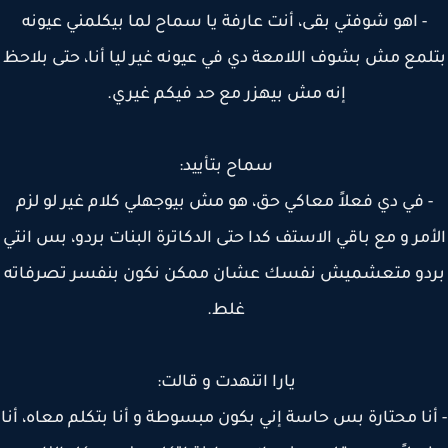
- اهو شوفتي بقى، أنت عارفة يا سماح لما بيكلمني عيونه
لمع مش بشوف اللامعة دي في عيونه غير ليا أنا، حتى بلاحظ
إنه مش بيهزر مع حد فيكم غيري.
سماح بتأييد:
 في دي فعلاً معاكي حق، هو مش بيوجهلي كلام غير لو لزم
مر و مع باقي الاستف كدا حتى الدكاترة البنات بردو، بس انتي
دو متعشميش نفسك عشان ممكن نكون بنفسر تصرفاته
غلط.
يارا اتنهدت و قالت:
نا محتارة بس حاسة إني بكون مبسوطة و أنا بتكلم معاه، أنا