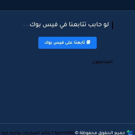
لو حابب تتابعنا في فيس بوك
📘 تابعنا على فيس بوك
المتابعون
جميع الحقوق محفوظة ©
Sport400 | نتائج المباريات وأخبار كرة