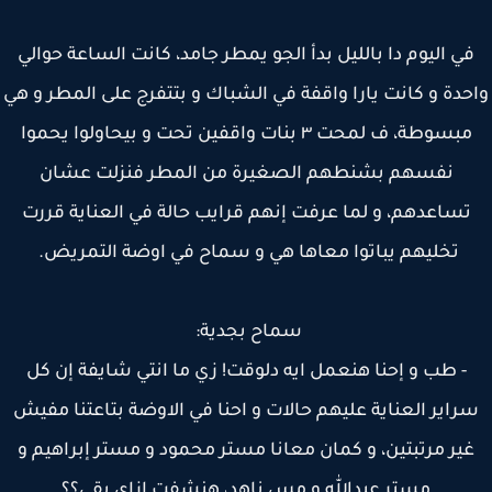
ي اليوم دا بالليل بدأ الجو يمطر جامد، كانت الساعة حوالي
حدة و كانت يارا واقفة في الشباك و بتتفرج على المطر و هي
مبسوطة، ف لمحت ٣ بنات واقفين تحت و بيحاولوا يحموا
نفسهم بشنطهم الصغيرة من المطر فنزلت عشان
تساعدهم، و لما عرفت إنهم قرايب حالة في العناية قررت
تخليهم يباتوا معاها هي و سماح في اوضة التمريض.
سماح بجدية:
- طب و إحنا هنعمل ايه دلوقت! زي ما انتي شايفة إن كل
راير العناية عليهم حالات و احنا في الاوضة بتاعتنا مفيش
ير مرتبتين، و كمان معانا مستر محمود و مستر إبراهيم و
مستر عبدالله و مس ناهد، هنشفت ازاي بقى؟؟