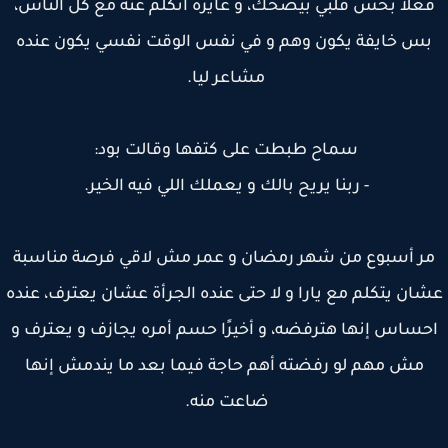
علاً بحس قلبي بيضحك، و عايزة اتكلم عنه مع كل الناس،
س خايفة يكون وهم و في نفس الوقت نفسي يكون عنده
مشاعر ليا.
سماح طبطت على كتفها وقالت بود:
- ربنا يريح بالك و يعملك اللي فيه الخير.
ر أسبوع من شهر رمضان و عمر مش لاقي فرصة مناسبة
ان يتكلم مع يارا و لا حتى عنده الجرأة عشان يعترف، عنده
حساس إنها هترفضه، و أخيرًا حسم أمره يجازف و يعترف و
مش مهم لو رفضته أهم حاجة فيما بعد ما يندمش إنها
ضاعت منه.