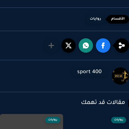
روايات
sport 400
قالات قد تهمك
روايات
روايات