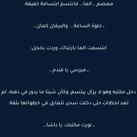
معصم …الما… فابتسم ابتسامة خفيفة:
ــ حلوة الساعة... والبرفان كمان…
ابتسمت الما بارتباك، وردت بخجل:
ــ ميرسي يا فندم…
ل مكتبه وهو لا يزال يبتسم، وكأن شيئا ما يدور في ذهنه. لم
تعد لحظات حتى دخلت سحر، تتمايل في خطواتها بثقة:
ــ نورت مكتبك، يا باشا…