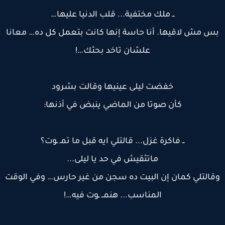
ــ ملك مختفية... قلب الدنيا عليها…
س مش لاقيها. أنا حاسة إنها كانت بتعمل كل ده… معانا
علشان تاخد بحثك…!
خفضت ليلى عينيها وقالت بشرود
كأن صوتا من الماضي ينبض في أذنها:
ــ فاكرة غزل... قالتلي ايه قبل ما تمـ ـوت؟
ماتثقيش في حد يا ليلى...
قالتلي كمان إن البيت ده سجن من غير حارس… وفي الوقت
المناسب... هنمــ ـوت فيه…!