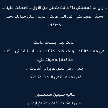
 إزاي ما فهمتش دا؟ كانت بتمثل من الأول... ضحكت علينا...
ومش بعيد تكون هي اللي قالت… لأرمان على مكانك وقدر
يخطفك…
أجابت ليلى بصوت خافت:
 هي فعلا قالتله... وبعد كده بعتتلك رسالة… تنقذيني... كانت
متأكدة إنه هيقتــ ـلني…
بس... هي مش عايزاني أمــ ـوت...
غير بعد ما انهي البحث وتاخده…
عالية بعينين متسعتين:
ــ بس ليه؟ ليه تخاطر وتبلغ أرمان…