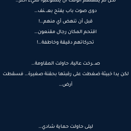
لكن لم يمهلهم الوقت ان يستوعبوا شيء اكتر…
دوى صوت باب يفتح بعــ ـنف…
قبل أن تنهض أي منهم…!
اقتحم المكان رجال مقنعون…
تحركاتهم دقيقة وخاطفة…!
صـ ـرخت عالية، حاولت المقاومة…
ن يدا خبيثة ضغطت على رقبتها بحقنة صغيرة… فسقطت
أرض…
ليلى حاولت حماية شادي…