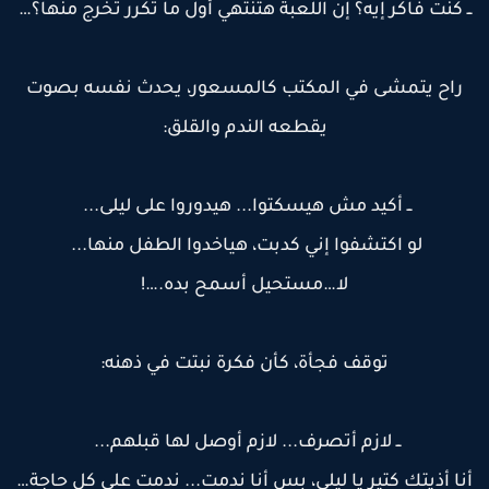
ـ كنت فاكر إيه؟ إن اللعبة هتنتهي أول ما تكرر تخرج منها؟…
راح يتمشى في المكتب كالمسعور، يحدث نفسه بصوت
يقطعه الندم والقلق:
ــ أكيد مش هيسكتوا... هيدوروا على ليلى...
لو اكتشفوا إني كدبت، هياخدوا الطفل منها...
لا…مستحيل أسمح بده.…!
توقف فجأة، كأن فكرة نبتت في ذهنه:
ــ لازم أتصرف... لازم أوصل لها قبلهم...
نا أذيتك كتير يا ليلى، بس أنا ندمت... ندمت على كل حاجة…