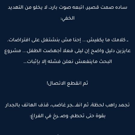
ساده صمت قصير، اتبعه صوت بارد، لا يخلو من التهديد
الخفي:
ــ كلامك ما يكفيش... إحنا مش بنشتغل على افتراضات.
ايزين دليل واضح إن ليلى فعلا أجهضت الطفل... مشروع
البحث ماينفعش نعلن فشله إلا بإثبات…
ثم انقطع الاتصال!
جمد راهب لحظة، ثم انفــ ـجر غاضب، قذف الهاتف بالجدار
بقوة حتى تحطم، وصـ ـرخ في الفراغ: