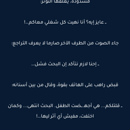
مشدودة، يغلفها التوتر:
ــ عايز إيه؟ أنا نهيت كل شغلي معاكم…!
جاء الصوت من الطرف الآخر صارما لا يعرف التراجع:
ــ إحنا لازم نتأكد إن البحث فشل…
قبض راهب على الهاتف بقوة، وقال من بين أسنانه:
ــ قلتلكم... هي أجهـ ــضت الطفل. البحث انتهى... وكمان
اختفت، مفيش أي أثر ليها…!