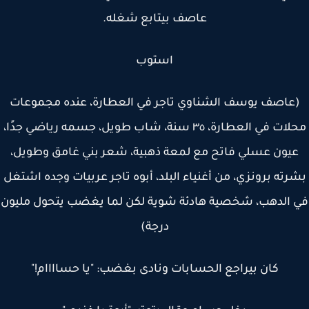
عاصف بيتابع شغله.
استوب
عاصف يوسف الشناوي تاجر في العطارة، عنده مجموعات
محلات في العطارة، ٣٥ سنة، شاب طويل، جسمه رياضي جدًا،
يون عسلي فاتح مع لمعة ذهبية، شعر بني غامق وطويل،
رته برونزي، من أغنياء البلد، أبوه تاجر عربيات وجده اشتغل
 الدهب، شخصية هادئة شوية لكن لما يغضب يتحول مليون
درجة)
كان بيراجع الحسابات ونادى بغضب: "يا حساااام!"