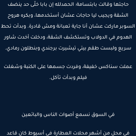
حاجتها وقالت بابتسامة: الحمدلله إن بابا خلّى حد ينضف
الشقة ويجيب ليا حاجات عشان أستخدمها، وبكره هروح
سوبر ماركت عشان أنا جاية تعبانة ومش قادرة. وبدأت تحط
لهدوم في الدولاب وتستكشف الشقة، ودخلت أخدت شاور
ريع ولبست طقم بيتي تيشيرت برجندي وبنطلون رمادي.
ملت سناكس خفيفة، وفردت جسمها على الكنبة وشغلت
فيلم وبدأت تأكل.
في السوق نسمع أصوات الناس والبائعين
في محل من أشهر محلات العطارة في أسيوط كان قاعد