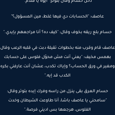
دخل حسام وقال بتوتر: "أيوة يا فندم."
عاصف: "الحسابات دي فيها غلط، مين المسؤول؟"
سام بلع ريقه بخوف وقال: "كيف ده؟ أنا مراجعهم بإيدي."
ف قام وقرب منه بخطوات تقيلة دبت في قلبه الرعب وقال
همس مخيف: "يعني أنت مش محوّل فلوس على حسابك
ير في ورق الحساب؟ وإياك تكدب، عشان أنت عارفني بكره
الكدب قد إيه."
حسام العرق بقى ينزل من راسه وفرك إيده بتوتر وقال:
"سامحني يا عاصف باشا، أنا طاوعت الشيطان وخدت
الفلوس، هرجعها بس اديني فرصة."