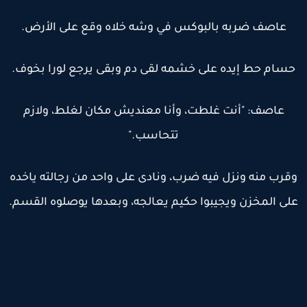
عاصف ضربه بالبوكس في وشه خلاه وقع على الأرض.
سام حط إيده على خشمه لقى دم وبقى يرجع لورا بخوف.
عاصف: "أنت غلطت، وأنا معنديش مكان لغلط، ولازم
تتحاسب."
قرب منه ونزل فيه ضرب، ونادى على واحد من رجالته ياخده
لى المخزن ويجيبوا حكيم يعالجه، وبعدها يوصلوه القسم.