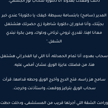
دخلت وقعدت بهدوء: أنا دكتورة سحاب نور الجسمي.
مدير (سامح) بابتسامة بسيطة: كيفك يا دكتورة؟ عندي خبر
جيّتك، وأنا فخور إن دكتورة شاطرة زي حضرتك هتشتغل
معانا اهِنا، تقدري تروحي ترتاحي ودلوك، ومن بكرة نبتدي
الشغل."
ب بهدوء: أنا تمام الحمدلله، أنا اللي ليا الفخر إني هشتغل
هنا، من فضلك عايزة الورق عشان أمضي عليه.
امح هز راسه، فتح الدرج وأخرج الورق وحطه قدامها، قرأت
سحاب الورق بتركيز ووقعت، واستأذنت وخرجت.
احت الشقة اللي أجرتها قريب من المستشفى، ودخلت حطت