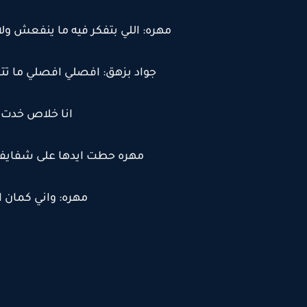
مهره: اللي بتفكر فيه ما ينفعش
جواد بزهق: افصلي افصلي ما 
انا خلاص خدت ا
مهره حطت ايدها على شفايف
مهره: واني كمان