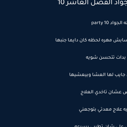
واد الفصل العاشر 10
جواد party 10
سابش مهره لحظه كان دايما جنبها
بدات تتحسن شويه
ن جايب لها العشا وبيعشيها
ص عشان تاخدي العلاج
يه علاج معدتي بتوجعني