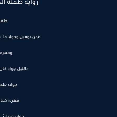
رواية طفلة الج
طفله ال
عدى يومين وجواد ما 
ومهره 
بالليل جواد كا
جواد: خل
مهره: كفا