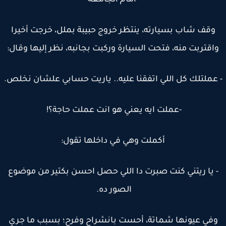
أمام الجامعة
وقف شاب بسيارته، ينتظر خروج حبيبة بملل، خرجت أخيرا
اقتربت منه، فتحت السيارة وركبت بجانبه، نظر إليها وقال:
عملتلك كل اللي اتفقنا عليه.. ياريت حسابي علشان نخلص.
-عملت ايه يعني هو انت عملت حاجة؟!
أكملت وهي في داخلها تقول:
 يا ريتني كنت صبرت دا اللي حصل احسن بكتير من موضوع
الصور ده.
في عيونها شماتة، أحست بانشراح وفرح؛ بسبب ما جري