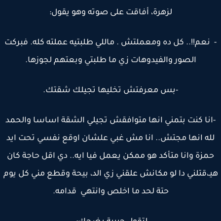
لزهرة، أفاقت على صوته وهو يقول:
نعم!!.. كل ده ومعملتش . ماللي طلبتيه عملته كله. فبركت
الصور والفيدوهات زي ما طلبتي وبعتهم لجوزها.
-بس معرفتش تخليها تجيلك شقتك.
انا كنت بتمني انها متوافقش تجيلي الشقة اساسا والحمد
له انها مجتش.. انا مش غبي علشان اوقع نفسي تحت ايد
مزة وانا متأكد هو ممكن يعمل فيا ايه.. دي اقل حاجة كان
ـ،قتلني دا لو مكانش علقني زي الد، بيحة وقطع مني كل يوم
حتة لحد ما اخلص وانتهي قدامه.