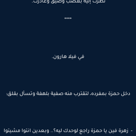
نظرت إليه بغضب وضيق وغادرت.
****
في فيلا هارون.
دخل حمزة بمفرده، لتقترب منه صفية بلهفة وتسأل بقلق:
 زهرة فين يا حمزة راجع لوحدك ليه؟.. وبعدين انتوا مشيتوا