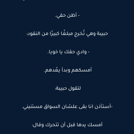
- أظن حقي.
حبيبة وهي تُخرج مبلغًا كبيرًا من النقود:
- وادي حقك يا خويا.
أمسكهم وبدأ يعُدهم.
لتقول حبيبة:
-أستأذن انا بقى علشان السواق مستنيني.
أمسك يدها قبل أن تتحرك وقال: