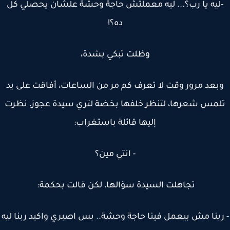
ليه يا رب؟... ليه معملتش حاجة وحشة علشان يحصلي كل
ده؟!
وظلت تبكي بشدة،
بعد مرور وقت لا تعرف كم مر من الساعات، أفاقت على يد
مس شعرها، لتنظر خلفها بخضة لتري سيدة عجوز، نظرت
إليها قائلة باستغراب:
- انتي مين؟
تجاهلت السيدة سؤالها، لكن قالت بحكمة:
ربنا مش بيعمل فينا حاجة وحشة.. بس اصبري واكيد ربنا ليه