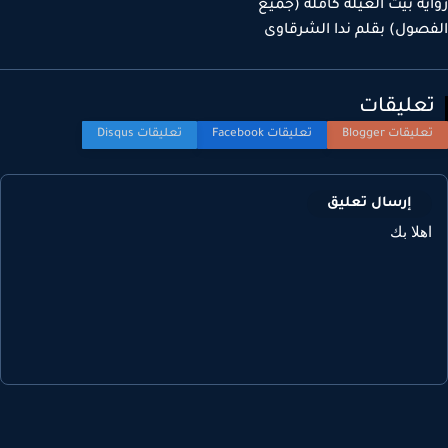
ية بيت العيلة كاملة (جميع
صول) بقلم ندا الشرقاوى
عليقات
إرسال تعليق
هلا بك