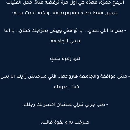
انزعج حمزة؛ فهذه هي اول مرة ترفضه فتاة، فكل الفتيات
يتمنين فقط نظرة منه ويريدونه ، ولكنه تحدث ببرود:
 بس دا اللي عندي.. يا توافقي ويبقى بمزاجك كمان.. يا اما
تنسي الجامعة.
لترد زهرة بتحدٍ:
ش موافقة والجامعة هاروحها.. لأني مباخدش رأيك انا بس
كنت بعرفك.
- طب جربي تنزلي علشان أكسر لك رجلك.
صرخت به و بقوة قالت: