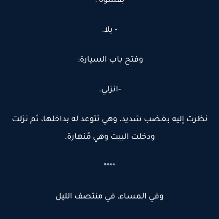
بقسوة :
- يلا.
وفتح باب السيارة:
-انزلي.
نظرت إليه بغضب شديد، وهي تتوعد له بداخلها، ثم نزلت
ودخلت البيت وهي مُنهارة.
****
وفي المساء، في منتصف الليل