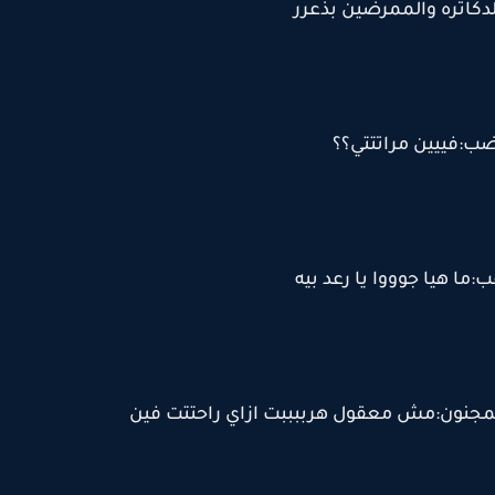
لدكاتره والممرضين بذعرر
ب:فييين مراتتتي؟؟
ب:ما هيا جوووا يا رعد بيه
المجنون:مش معقول هرببببت ازاي راحتتت فين