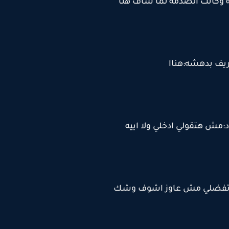
ه وكانت الصدمه لما شاف هنا
ف بدهشه:هناا
د:مش هتقولي ادخلي ولا اييه
واتفضلي مش عاوز اشوف وشك