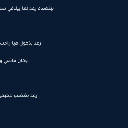
بيتصدم رعد لما بيلاقي س
رعد بذهول:هيا راحت
وكان فاضي وب
رعد بغضب جحيمي:ان