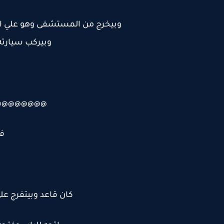
وبيخرج من المستشفى وهو علي اخ
وبيركب سيارته
@@@@@@@@
ف
كان قاعد وبيتفرج عل