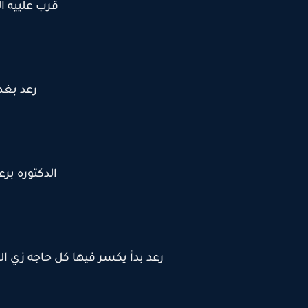
قرب علييه ا
رعد بغض
الدكتوره برع
رعد بدأ يكسر فيها كل حاجه زي 