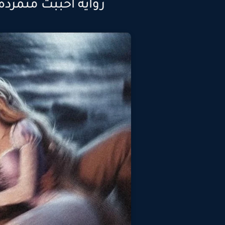
رواية احببت متمردة 