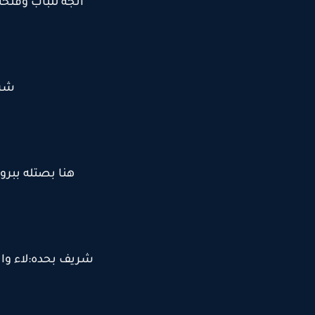
اتجه للباب وفتح
شري
هنا بصتله ببرو
شريف بحده:لاء 