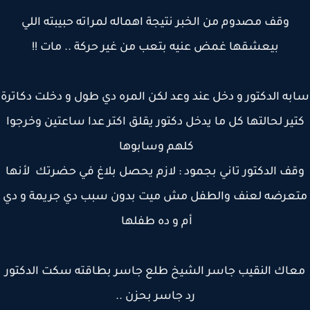
وقف مصدوم من الخبر نتيجة اهماله لمراته حبيبته اللي
بيعشقها غمض عنيه بتعب من غير حركة .. مات !!
ه الدكتور و دخل عند وعد لكن المره دي طول و دخلت دكاترة
ير لحالتها كل ما يدخل دكتور يقلق اكتر عدا ساعتين وخرجوا
كلهم وسابوها
ف الدكتور تاني بجمود : لازم يحصل بلاغ في حضرتك لأنها
عرضه لعنف والطفل مش ميت بدون سبب دي جريمة و دي
أم و ده طفلها
اك النقيب جاسر الشيخ طلع جاسر بطاقته سكت الدكتور
رد جاسر بحزن ..