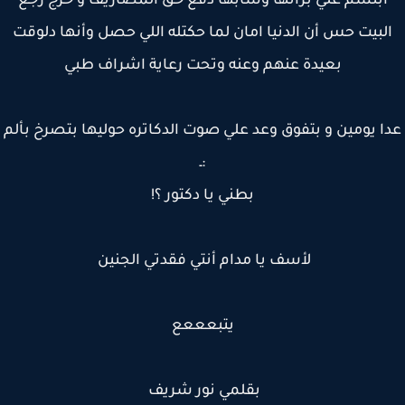
أبتسم علي برأتها وسابها دفع حق المصاريف و خرج رجع
لبيت حس أن الدنيا امان لما حكتله اللي حصل وأنها دلوقت
بعيدة عنهم وعنه وتحت رعاية اشراف طبي
ا يومين و بتفوق وعد علي صوت الدكاتره حوليها بتصرخ بألم
:ـ
بطني يا دكتور ؟!
لأسف يا مدام أنتي فقدتي الجنين
يتبعععع
بقلمي نور شريف