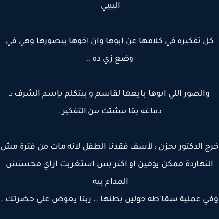
البيبي
ل تفكيره في كلامها عن ابوها وان اخوها بيصورها وهي في
وضع زي ده ..
والصور اللي ابوها بايعها لقاسم و بيتكلم بإسم الشرف :ـ
دماغه بقا مشتت من التفكير .
 الدكتور بحزن : لأسف فقدنا الطفل لانه مات من فترة مش
لنهاردة ممكن يومين او اكتر بس استغربت ازاي محستش
المدام بيه
ي عملية سقا'طه حولين بطنها .. ربنا يعوض علي حضرتك .