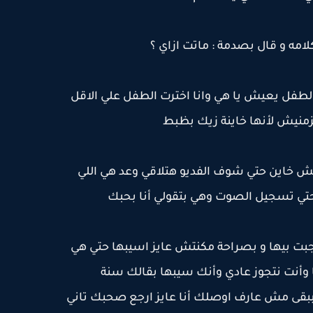
مه و قال بصدمة : ماتت ازاي ؟
الطفل يعيش يا هي وانا اخترت الطفل علي الاقل
لزمنيش لأنها خاينة زيك بظبط
ش خاين حتي شوف الفديو هتلاقي وعد هي اللي
حتي تسجيل الصوت وهي بتقولي أنا بحبك
بت بيها و بصراحة مكنتش عايز اسيبها حتي هي
ا وأنت نتجوز عادي وأنك سيبها بقالك سنة
ببقى مش عارف اوصلك أنا عايز ارجع صحبك تاني