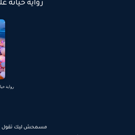
رواية خيانه عل
رواية خيا
مسمحش ليك تقول كدا