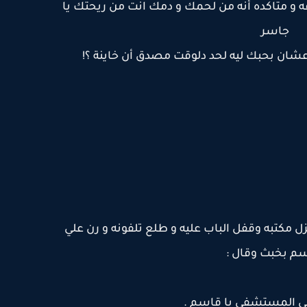
و متاكده أنه من لحمك و دمك انت من ريحتك يا
جاسر
عشان بحبك ليه لحد دلوقت مصدق أن خاينة ؟!
ل مكتبه وقفل الباب عليه و طلع تلفونه و رن علي
م بخبث وقال :
ي المستشفي يا قاسم .