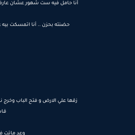
أنا حامل فيه ست شهور عشان عارفه 
حضنته بحزن .. أنا اتمسكت بيه 
زقها علي الارض و فتح الباب وخرج نز
قاس
وعد ماتت ف