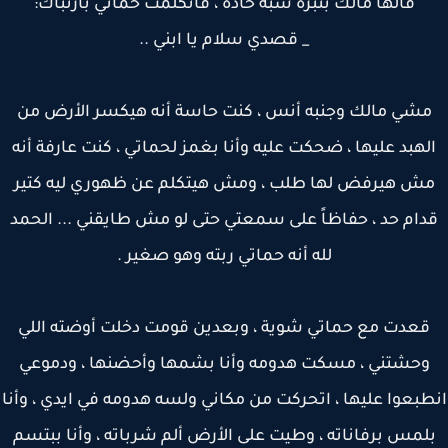
قالها مالك بنبرة شبه حادة ، فاتكلمت حماتي بارتباك:
_ قصدي سلام يا ابني ..
شي مالك وجنبه أنس ، كنت حاسة أنه هيكسر الأرض من
لهبد عليها ، ضحكت عليه وأنا بغمز لحماتي ، كنت عارفة أنه
ش هيرفض لها طلب ، ومش هيتكلم عن ظهوري ليه كتير
دام حد ، حفاظاً على سمعتي حتى لو مش طايقني ... الحمد
لله أنه حماتي ربته وهو صغير .
قعدت مع حماتي شوية ، وبعدين قومت دخلت أوضته اللي
وحشتني ، مسكت هدومه وأنا بشمها وأحضنها ، ودموعي
بعوا عليها ، اتحركت من مكاني ولسه هدومه في ايدي ، وأنا
لمس برفاناته ، وطيت على الأرض ألم شرباته ، وأنا ببتسم