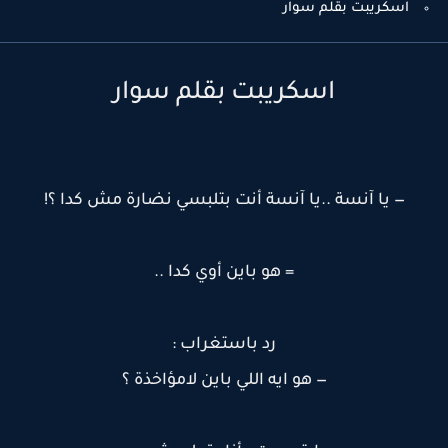
اسكريبت بقلم سوار
اسكريبت بقلم سوار
— يا آنسة ..يا آنسة أنت بتلبسي نضارة مش كدا ؟!
= هو باين أوي كدا ..
رد باستغراب :
— هو ايه اللي باين لامؤاخذة ؟