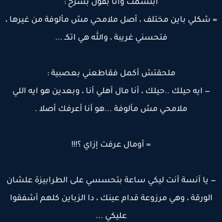
ابتسمت وأنا بقول بشرح :
 شكلي باين مختلف ، أصل ملامحي مش مألوفة من غيرها ،
فتحسني غريبة ، والله هي اتكـ ...
ملحقتش أكمل فقاطعني بعصبية :
— ايه حيلك ..حيلك ، أنا مال أهلي أنا ، وبعدين هو ايه اللي
ملامحي مش مألوفة ...هو أنا أعرفك أصلا .
= أومال عرفت إزاي ؟!!!
 يا آنسة أنت ليكي ساعة بتحسسي على الطرابيزة علشان
الورقة ، وهي مرزوعة قدام عينك ، دا الزباين كلهم أشفقوا
عليكي ...