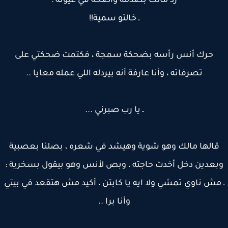
رد مالك بصدمة واضحة في عيونه :
ـ خالتو سمية!!
حرك أنس رأسه بضحكة سمجة ، فكتمت ضحكتي على
تصرفاته ، وأنا عارفة أنه بيردله اللي عمله معايا ..
ـ يا رب صبرني ...
الها مالك وهو شوية وهيشد في شعره ، بصلنا بعصبية
عدين دخل أخدت حاجته ، وبص لأنس وهو بيقول بسخرية :
مش ناوي تمشي ولا ايه يا كابتن ، أكيد مش هتقعد في بيتي
وأنا برا ..