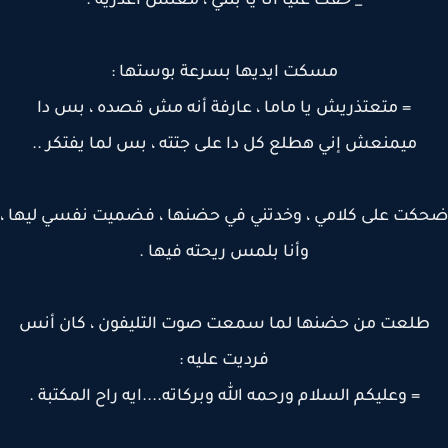
_ حقك عليا أنا يا بنتي ، معلش اعذريه .
مسكت ايديها بسرعة بوستها :
= متعتذريش يا ماما ، عارفة أنه مش قصده ، بس دا
ميمنعش إني هطلع كل دا على جتته ، بس لما يفتكر ..
ت على كلامي ، وخدتني في حضنها ، فضميت نفسي ليها ،
وأنا بلمس ريحته فيها .
طلعت من حضنها لما سمعت صوت التليفون ، كان أنس
فرديت عليه :
= وعليكم السلام ورحمه الله وبركاته....ايه راح المكتبة .