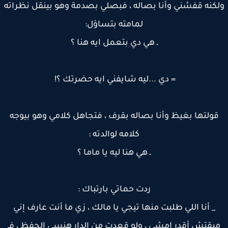
كنه قفشني وأنا بصاله ، فبصلي بصدمة وهو بينقل نظراته
لمامته بتساؤل:
ـ هي دي بتعمل ايه هنا ؟
= دي ...ليه شايفني ايه حضرتك ؟!
قولتها بغيظ وأنا بصاله بقرف ، فتجاهل كلامي وهو بيوجه
كلامه لوالدته :
ـ هي هنا ليه يا ماما ؟
ردت حماتي بارتباك :
_ أنا اللي طلبت منها تيجي يا مالك ، زي ما أنت عارف إني
بقتش أقدر امشي ، ولو قعدت من الدار هنسى الحفظ ، فـ