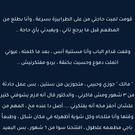
مت لميت حاجتي من على الطرابيزة بسرعة ، وأنا بطلع من
المطعم قبل ما يرجع تاني ، ويهبدني بأي حاجة ..
قفت قدام الباب وأنا مستنية أنس ، بعد ما كلمته ، عيوني
اتملت دموع وحسيت بخنقة ، بردو مفتكرنيش ..
مالك " جوزي وحبيبي ، متجوزين من سنتين ، بس عمل حادثة
من ٣ شهور ومش فاكرني ، والدكتور قال أنه لازم يشوفني كتير
شان أحفز مخه أنه يفتكرني ....أصل دا عنده مخ ، المهم من
تها وأنا متلحاه وكل شوية أظهرله في مكان شكل ، وطبعاً
باجي مطعمه علطول ، افتتحنا سوا من ٦ شهور ، بس البعيد