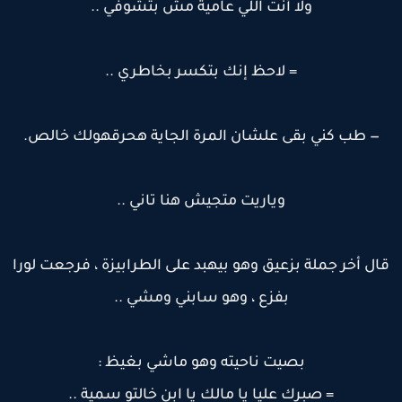
ولا أنت اللي عامية مش بتشوفي ..
= لاحظ إنك بتكسر بخاطري ..
— طب كني بقى علشان المرة الجاية هحرقهولك خالص.
وياريت متجيش هنا تاني ..
ال أخر جملة بزعيق وهو بيهبد على الطرابيزة ، فرجعت لورا
بفزع ، وهو سابني ومشي ..
بصيت ناحيته وهو ماشي بغيظ :
= صبرك عليا يا مالك يا ابن خالتو سمية ..