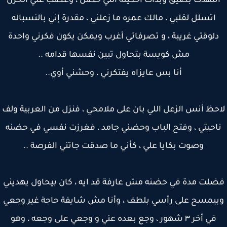
تنهدت بضيق وبدأت أحكيله اللي حصل ، وغصب عني الحزن
اتسلل لقلبي ، مالك عمره ما زعلني ، مقدرة إني بالنسباله
لوقتي غريبة ، و تصرفاتي أغرب ويمكن يكون فكرني واحدة
مش كويسة بتحاول تبين نفسها قدامه ..
أنا بس عايزاه يفتكرني ، وحشني أوي..
حظ أنس الزعل اللي بان على ملامحي ، فنزل من العربية ولف
احيتي ، وفتح الباب وحضني جامد ، فغرزت نفسي في حضنه
وصوت بكايا علي ، كأني ما صدقت جاتني الفرصة ..
لت مدة في حضنه مش عارفة قد ايه ، كان بيحاول يهديني
يمسح على رأسي بلطف ، وأنا مش شايفة حاجة غير وجعي
في أخر ٣ شهور ، وجع بعده عني و وجعي على وجعه ، وهو