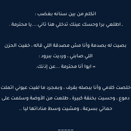
اتكلم من بين سنانه بغضب :
ـ اطلعي برا وحسك عينك تدخلي هنا تاني....يا محترمة .
صيت له بصدمة وأنا مش مصدقة اللي قاله ، خفيت الحزن
اللي صابني ، ورديت ببرود :
= ايوا أنا محترمة ...عن إذنك.
ت كلامي وأنا ببصله بقرف ، وبمجرد ما لفيت عيوني اتملت
وع ، وحسيت بخنقة كبيرة ، طلعت من الأوضة وسلمت على
حماتي بسرعة ، ومشيت وسط مناداتها ليا ..
—————