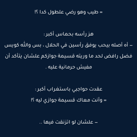
= طيب وهو رضي علطول كدا ؟!
هز رأسه بحماس أكبر :
 أه أصله بيحب يوفق رأسين في الحلال ، بس والله كويس
ضل رافض لحد ما وريته قسيمة جوازكم علشان يتأكد أن
مفيش حرمانية عليه .
عقدت حواجبي باستغراب أكبر :
= وأنت معاك قسيمة جوازي ليه ؟!
— علشان لو اتزنقت فيها ..