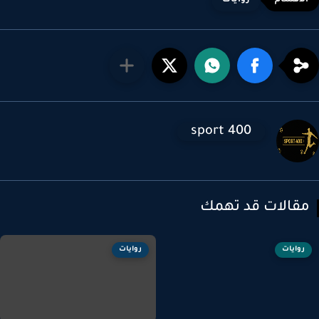
روايات
sport 400
قالات قد تهمك
روايات
روايات