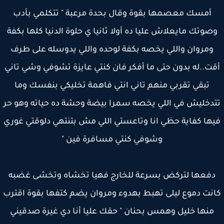
أمسك معصمها بقوة وقال بحدة مرعبة " تتكلمي بأدب
صوتك مايعلاش عليا ده أولا ثانيا ي حلوة الدنيا كلها بكفة
ومروان واللي يخصه بكفة لوحده واللي يدوسله على طرف
ت..له بدون حتى ما أفكر فان كنتي عايزة تشوفي وشي تاني
تبقي تقربي منهم تاني انتي فاهمة تخليكي بنفسك وما
دخليش في اللي يخصه سمرا بيضة وحشة ده حياته وهو حر
ها كفاية حظي انا وتاعستي اللي مش بتنتهي دلوقتي غوري
وشوفي كنتي مسافرة فين "
فعها لتركض بسرعة للخارج فهيا تخشاه وتخشى غضبه
نت دموع ليلى تهبط بهدوء ومروان يضم كتفها بقوة اقترب
منها خليل وهمس بحنان " حقك عليا أنا دي غيرة صدقيني