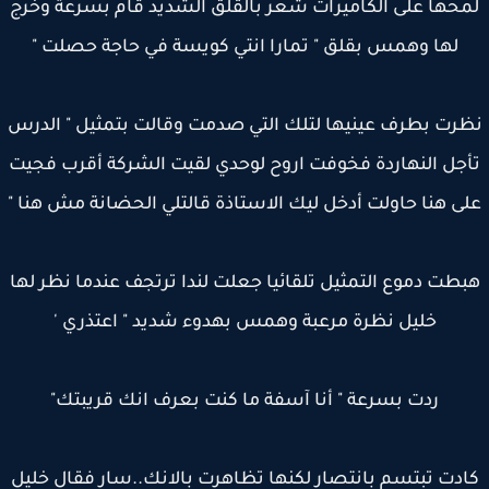
حها على الكاميرات شعر بالقلق الشديد قام بسرعة وخرج
لها وهمس بقلق " تمارا انتي كويسة في حاجة حصلت "
رت بطرف عينيها لتلك التي صدمت وقالت بتمثيل " الدرس
جل النهاردة فخوفت اروح لوحدي لقيت الشركة أقرب فجيت
ى هنا حاولت أدخل ليك الاستاذة قالتلي الحضانة مش هنا "
طت دموع التمثيل تلقائيا جعلت لندا ترتجف عندما نظر لها
خليل نظرة مرعبة وهمس بهدوء شديد " اعتذري '
ردت بسرعة " أنا آسفة ما كنت بعرف انك قريبتك"
دت تبتسم بانتصار لكنها تظاهرت بالانك..سار فقال خليل