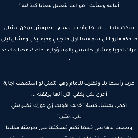
أمامه وسألت " هو انت بتعمل معايا كدة ليه "
كت قليلا ينظر لها وأجاب بصدق " معرفش يمكن عشان
كة مارو اللي سمعتها اول ما جيتي وحبه ليكي وعشان ليلى
ات اخويا وعشان حاسس بالمسؤولية تجاهك مضايقك ده
"
زت رأسها بلا ونظرت للأمام وهيا تتمنى لو استمعت اجابة
أخرى لكن يكفي الآن أنها برفقته ...
اكمل بمشا..كسة " خايف اقولك زي جوزك تضر.بيني
طل..قتين '
وضعت يدها على فمها تكتم ضحكتها على طريقته فكلما