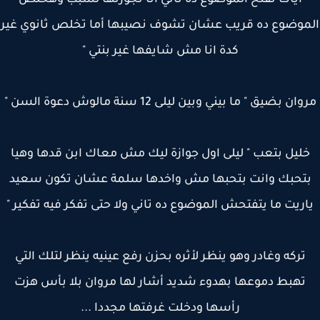
اياك تفتح الموضوع ده تاني انا تجوزتها لسبب وهخلص
موضوع ده قريب عشان تشوف نصيبها أما تخلص ثانوي غير
كدة انا مش شايفها غير بنتي "
ان بضيق " ما بيني وبين ليلى 12 سنة مالوش دعوة السن "
ليل بتعب " ليلى اول جوازة ليك مش معاك ابن قدها وهيا
تحبك وانت بتحبها مش واخدها سلمة عشان تكون سعيد
ريت ما يتفتحش الموضوع ده تاني ولا حتى تفكر فيه تفكير "
تركه وغادر وهو ينظر لأثره بحزن رفع عينيه ينظر لتلك التي
تهبط دموعها بهدوء شديد أشار لها مروان بلا بأس هزت
رأسها ودخلت غرفتها مجددا ...