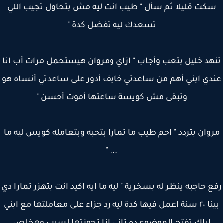
كت قليلا ثم سأل " طيب انت ليه مش بتحاول تجيب اللي
تسعدك ليه تفضل كدة "
هد خليل بتعب وأجاب " ازاي ومروان هيستحمل مرات أب انا
دي ابني أهم من ساعدتي خايف أدور على ساعدتي أنساه هو
وتبقى مش كويسة ساعتها أموت أحسن "
وان بتردد " احم طيب ما تمارا بتحبه وبتعامله كويس ليه ما
... "
 حاجبه ينظر له بسخرية " ليه ما ايه اكيد انت بتهزر تمارا دي
بينا ٢٠ سنة اعمل فيها كدة ليه رد جزاء على معاملتها مع ابني