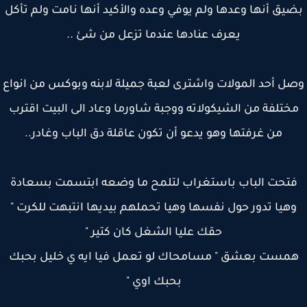
يق أنها وعدها ولم يوفي وعده والأكيد أنها نامت ولم تأكل
يعرف عنادها عندما تزعل من شئ ..
ل أحد المولات واشترى لعبة جميلة لابنه وبوكس من انواع
ختلفة من الشيكولاته ووجبة شاورما وعاد الى البيت اقترب
من غرفتها وهو يدعو أن تكون عاقلة دق الباب وغادر..
تحت الباب باستغراب لتلمح ما وضعه ابتسمت بسعادة
هيا تدور حول نفسها وهيا تحملهم بيديها انتبهت للكرت "
حقك عليا الشغل كان كتير "
مست بعشق " مسامحاك لو تعمل فيا ايه ي خليل بحبك
بحبك اوي "