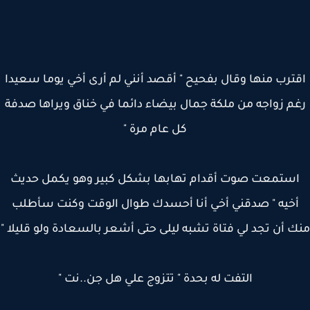
ترب منها وقال بفحيح " أقصد أنني لم أرى أخي يوما سعيدا
م زواجه من ملكة جمال بيضاء دائما في خناق ويراها صدفة
كل عام مرة "
ستمعت صوت أقدام تهابها بشكل كبير وهو يكمل حديث
خيه " صدقني أخي أنا أحسدك طوال الوقت وكنت سأطلب
 أن تجد لي فتاة تشبه ليلى حتى أشعر بالسعادة ولو قليلا "
التفت له بحدة " تتزوج علي هل جن..نت "