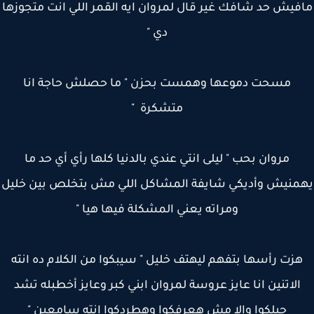
فيش حد شافك غير قال لمروان ايه القمر اللي انت متجوزها
دي "
مسحت دموعها وهمست بحزن " ما حصلش حاجة انا
متشكرة "
مروان بحب " ليلى انتي عندي بالدنيا كلها رأي أي حد ما
منيش وأديكي شايفة المشاكل اللي مش بتخلص بين خليل
ومراته يعني المشكلة فيها هيا "
زت رأسها بتفهم ليهتف خليل " سيبكوا من الكلام ده انته
الاتنين انا عايز عروسة لمروان ابني كبر وعايز أخطبله تشد
حيلكوا والا مش هعرفكوا وهطردكوا انته سامعين "