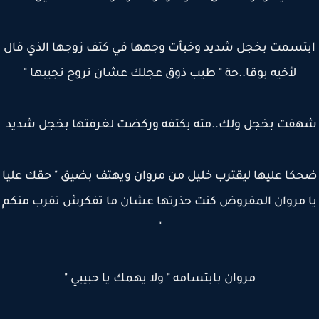
تسمت بخجل شديد وخبأت وجهها في كتف زوجها الذي قال
لأخيه بوقا..حة " طيب ذوق عجلك عشان نروح نجيبها "
قت بخجل ولك..مته بكتفه وركضت لغرفتها بخجل شديد
كا عليها ليقترب خليل من مروان ويهتف بضيق " حقك عليا
 مروان المفروض كنت حذرتها عشان ما تفكرش تقرب منكم
"
مروان بابتسامه " ولا يهمك يا حبيبي "