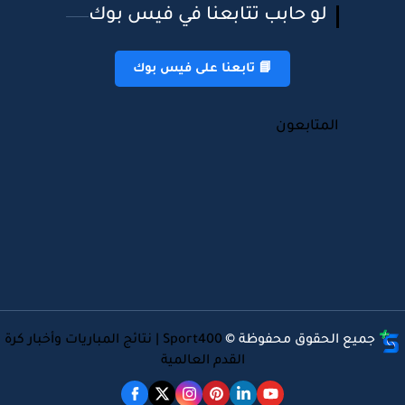
لو حابب تتابعنا في فيس بوك
📘 تابعنا على فيس بوك
المتابعون
جميع الحقوق محفوظة ©
Sport400 | نتائج المباريات وأخبار كرة
القدم العالمية