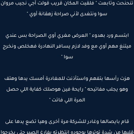
حنحت وتابعت " فلقيت المكان قريب قولت آجي نجيب مروان
سوا ونتغدى لأني صراحة زهقانة أوي "
بتسم ورد بهدوء " العرض مغري أوي الصراحة بس عندي
تنغ مهم أوي مع وفد لازم يسافر النهادرة فهخلص ونخرج
سوا "
زت رأسها بتفهم واستأذنت للمغادرة أمسك يدها وهتف
وهو يجلب مفاتيحه " رايحة فين هوصلك كفاية اللي حصل
المرة اللي فاتت "
ام بايصالها وغادر للشركة مرة أخرى وهيا تضع يدها على
ها من شدة توترها بوجوده انتظرته بفارغ الصبر حتى يخرجوا