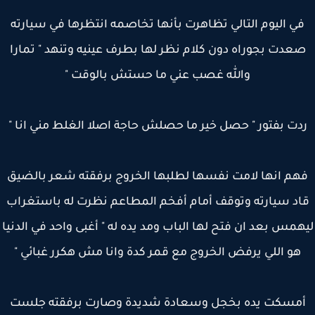
ي اليوم التالي تظاهرت بأنها تخاصمه انتظرها في سيارته
عدت بجوراه دون كلام نظر لها بطرف عينيه وتنهد " تمارا
والله غصب عني ما حستش بالوقت "
دت بفتور " حصل خير ما حصلش حاجة اصلا الغلط مني انا "
هم انها لامت نفسها لطلبها الخروج برفقته شعر بالضيق
د سيارته وتوقف أمام أفخم المطاعم نظرت له باستغراب
مس بعد ان فتح لها الباب ومد يده له " أغبى واحد في الدنيا
هو اللي يرفض الخروج مع قمر كدة وانا مش هكرر غبائي "
مسكت يده بخجل وسعادة شديدة وصارت برفقته جلست