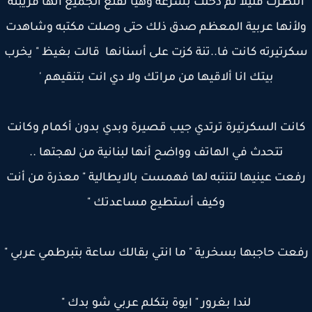
نتظرت قليلا ثم دخلت بسرعة وهيا تقنع الجميع أنها قريبته
أنها عربية المعظم صدق ذلك حتى وصلت مكتبه وشاهدت
رتيرته كانت فا..تنة كزت على أسنانها قالت بغيظ " يخرب
بيتك انا ألاقيها من مراتك ولا دي انت بتنقيهم '
نت السكرتيرة ترتدي جيب قصيرة وبدي بدون أكمام وكانت
تتحدث في الهاتف وواضح أنها لبنانية من لهجتها ..
عت عينيها لتنتبه لها فهمست بالايطالية " معذرة من أنت
وكيف أستطيع مساعدتك "
عت حاجبها بسخرية " ما انتي بقالك ساعة بتبرطمي عربي "
لندا بغرور " ايوة بتكلم عربي شو بدك "