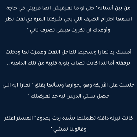
من بين أسنانه " حتى لو ما تعرفيش انها قريبتي في حاجة
سمها احترام الضيف اللي يجي شركتنا المرة دي لفت نظر
وأوعدك ان تكررت هيبقى تصرف تاني "
أمسك يد تمارا وسحبها للداخل التفت وغمزت لها ودخلت
برفقته أما لندا كادت تصاب بنوبة قلبية من تلك الداهية ..
ست على الأريكة وهو بجوارها وسألها بقلق " تمارا ايه اللي
حصل سبتي الدرس ليه حد تعرضلك "
انت نبرته دافئة تطمئنها بشدة ردت بهدوء " المستر اعتذر
وقالولنا نمشي "