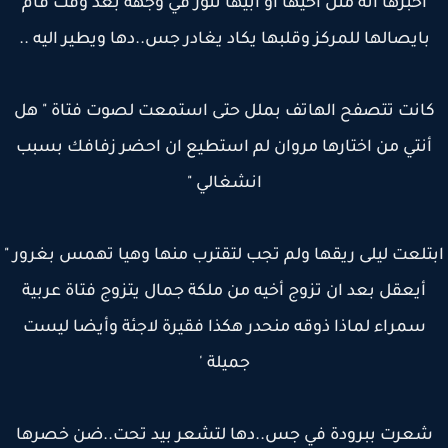
اخبرها انه مثل أخيها او أبيها تثور في وجهه بعد وقت قام
بايصالها للمركز وقلبها يكاد يغادر جس..دها ويطير اليه ..
انت تتصفح الهاتف بملل حتى استمعت لصوت فتاة " هل
نتي من اختارها مروان لم استطيع ان احضر زفافك بسبب
انشغالي "
تلعت ليلى ريقها ولم تجب لتقترب منها وهيا تهمس بغرور "
أيعقل بعد ان تزوج أخيه من ملكة جمال يتزوج فتاة عربية
سمراء لماذا ذوقه منحدر هكذا فقيرة لاجئة وأيضا ليست
جميلة '
عرت ببرودة في جس..دها لتشعر بيد تحت..ضن خصرها