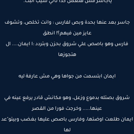
ياجاسر مش هتعمل كدا تاني سيب البت.
اسر بعد عنها بحدة وبص لفارس : وانت تخلص، وتشوف
عايز مين فيهم؟! انطق
فارس وهو باصص علي شروق بحزن وبتردد :ا ايمان.... ال
هتجوزها
ايمان ابتسمت من جواها وهي مش عارفة ليه
روق بصتله بدموع وزعل، وهو مكانش قادر يرفع عينه في
عينها..... وخرجت فورا من القصر
مان طلعت اوضتها، وفارس باصص عليها بغضب وبيتو"عد
لها