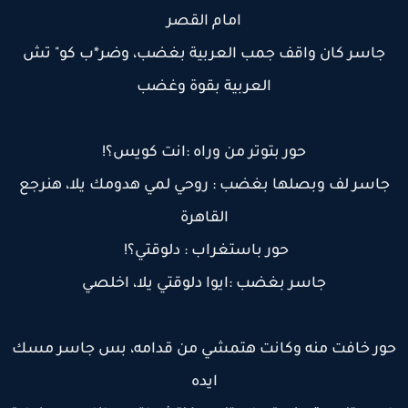
امام القصر
جاسر كان واقف جمب العربية بغضب، وضر*ب كو" تش
العربية بقوة وغضب
حور بتوتر من وراه :انت كويس؟!
جاسر لف وبصلها بغضب : روحي لمي هدومك يلا، هنرجع
القاهرة
حور باستغراب : دلوقتي؟!
جاسر بغضب :ايوا دلوقتي يلا، اخلصي
ور خافت منه وكانت هتمشي من قدامه، بس جاسر مسك
ايده