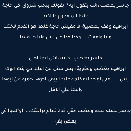
سر بغضب :انت بتقول ايه؟! بقولك بيحب شروق، في حاجة
غلط الموضوع دا اكيد
براهيم وقف بعصبية: لا مفيش حاجة غلط، هو اتقدم لاختك
وانا وافقت.... وكدا كدا هي بنتي وانا حر فيها
جاسر بغضب : متنساش انها اختي
براهيم بغضب وعفوية : بس مش من امك، دي بنت ابوك
.... يعني لو حد ليه كلمة عليها يبقي اخوها حمزة من ابوها
وامها علي الاقل
ر بصله بحده وغضب :بقي كدا، تمام براحتك.... او*لعوا في
بعض بقي