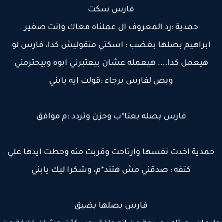
فارس سكت
حمدية :رد المعروف ال عملناه معاك وانت صغير
ابراهيم بصلها بغضب : اسكتي متقوليش كدا، فارس لو
هيعمل كدا.... هيعمله عشان بيعتبرني ابوه وبيحترمني
وبص لفارس برجاء :قولت ايه يابني
فارس بصله بعتا*ب وحزن وتردد :م موافق
مدية اخدت نفسها وارتاحت وقربت منه وحطت ايدها علي
كتفه : صدقني مش هتند*م، وشكرا ليك يابني
فارس بصلها بضيق