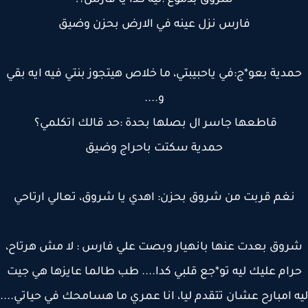
شروق بدموع :ليه كدا يا فارس؟!
فارس نزل عينه في الارض بحزن وضيق
دية بعو*ج:في ياحبيبتي، ما خلاص هيتجوز بنتي فيه ايه بقي
و....
قاطعها جاسر ال بصلها بحدة :حد قالك اتكلمي؟
حمدية سكتت باحراج وضيق
نغم قربت من شروق بحزن: اهدي يا شروق، تعالي ارتاحي
وق بعدت عنها بانهيار وبصت علي فارس : لا مش هرتاح،
ام عليك ليه تو*جع قلبي كدا.... طب طالما عايزها هي جيت
 امبارح عشان تتقدم ليا، انا عمري ما هسامحك في حياتي....