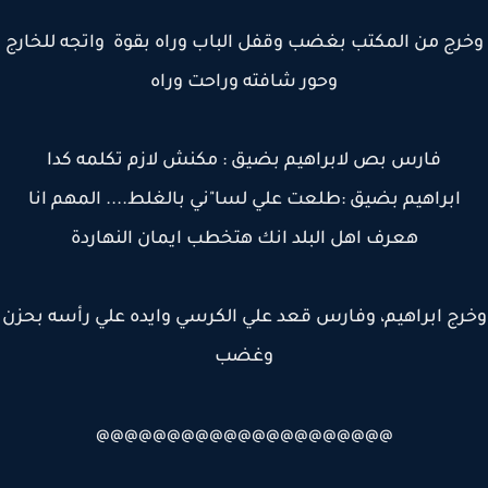
رج من المكتب بغضب وقفل الباب وراه بقوة واتجه للخارج
وحور شافته وراحت وراه
فارس بص لابراهيم بضيق : مكنش لازم تكلمه كدا
ابراهيم بضيق :طلعت علي لسا"ني بالغلط.... المهم انا
هعرف اهل البلد انك هتخطب ايمان النهاردة
ج ابراهيم، وفارس قعد علي الكرسي وايده علي رأسه بحزن
وغضب
@@@@@@@@@@@@@@@@@@@@@