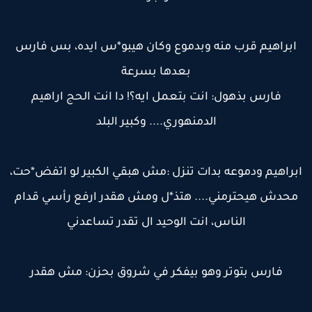
ابراهيم قرب منه وبدموع وكان هيبو*س ايده، بس فارس
بعدها بسرعة
فارس بذهول: انت بتعمل ايه؟! دا انت الحج اراهيم
الدمنهوري.... وكبير البلد
براهيم ودموعه بدات تنزل :مش هبقي الكبير لو اتفض*حت،
محدش هيحترمني.... هتذ*ل ومش هقدر ارفع رأسي قدام
الناس، انت الوحيد ال تقدر تساعدني
فارس بتوتر وهو بيفكر في شروق بحزن: مش هقدر