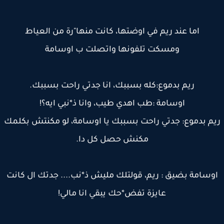
اما عند ريم في اوضتها، كانت منها"رة من العياط
ومسكت تلفونها واتصلت ب اوسامة
ريم بدموع:كله بسببك، انا جدتي راحت بسببك.
اوسامة :طب اهدي طيب، وانا ذ*نبي ايه؟!
م بدموع: جدتي راحت بسببك يا اوسامة، لو مكنتش بكلمك
مكنش حصل كل دا.
وسامة بضيق : ريم، قولتلك مليش ذ*نب.... جدتك ال كانت
عايزة تفض*حك يبقي انا مالي!