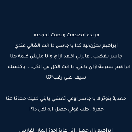
فريدة اتصدمت وبصت لحمدية
ابراهيم بحزن:ليه كدا يا جاسر، دا انت الغالي عندي
جاسر بغضب : عايزني اقعد ازاي وانا مليش كلمة هنا
راهيم بسرعة:ازاي يابني، دا انت الكل في الكل.... وكلمتك
سيف علي رقب*تنا
حمدية بتوتر:لا يا جاسر اوعي تمشي يابني خليك معانا هنا
حمزة : طب قولي حصل ايه لكل دا؟!
ابراهيم :ال حصل اني عايز اجوز ايمان لفارس