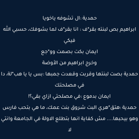
حمدية :ال تشوفه ياخويا
راهيم بص لبنته بقر*ف : انا بقر*ف لما بشوفك، حسبي الله
فيكي
ايمان بكت بصمت وو*جع
وخرج ابراهيم من الأوضة
دية بصت لبنتها وقربت وقعدت جمبها :بس يا يا هب*لة، دا
في مصلحتك
ايمان بدموع :في مصلحتي ازاي بقي؟!
دية :هتق*هري البت شروق بنت عمك، ما هي بتحب فارس
و بيحبها.... مش كفاية انها بتطلع الاولة في الجامعة وانتي
لا