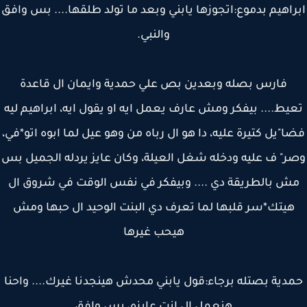
اهيم بدموع:اتجوزها يابني وبعد ما تولد طلقها.... بس وافق
والنبي.
فارس بصله وبعدين بص علي حمدية وايمان ال قاعدة
يط.... بيفكر ومش عارف يعمل ايه او يقول ايه، ابراهيم ليه
"يل كتيرة عليه، دا هو ال رباه من وهو عيل لما ابوه اتو*في،
ر" ف عليه ودخله شغل العيلة، وكان عايز يردله الجميل بس
ش بالطريقة دي .... وبيفكر في نفس الوقت في شروق ال
هيتك*سر قلبها لما تعرف دي البنت الوحيد ال حبها ومش
هيحب غيرها
دية بصتله برجاء:قول يابني محدش هينجدنا غيرك.... واحنا