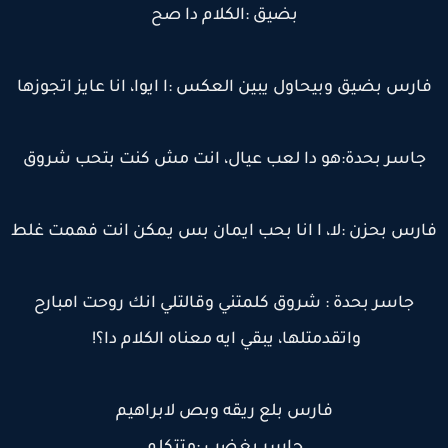
بضيق :الكلام دا صح
ارس بضيق وبيحاول يبين العكس :ا ايوا، انا عايز اتجوزها
جاسر بحدة:هو دا لعب عيال، انت مش كنت بتحب شروق
ارس بحزن :لا، ا انا بحب ايمان بس يمكن انت فهمت غلط
جاسر بحدة : شروق كلمتني وقالتلي انك روحت امبارح
واتقدمتلها، يبقي ايه معناه الكلام دا؟!
فارس بلع ريقه وبص لابراهيم