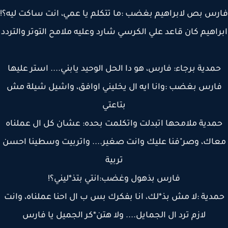
س بص لابراهيم بغضب :ما تتكلم يا عمي، انت ساكت ليه؟!
اهيم كان قاعد علي الكرسي شارد وعليه ملامح التوتر والتردد
مدية برجاء: فارس، هو دا الحل الوحيد يابني.... استر عليها
ارس بغضب :وانا ايه ال يخليني اوافق، واشيل شيلة مش
بتاعتي
مدية ملامحها اتبدلت واتكلمت بحده: عشان كل ال عملناه
اك، وصر"فنا عليك وانت صغير.... واتربيت وسطينا احسن
تربية
فارس بذهول وغضب:انتي بتذ*ليني؟!
دية :لا مش بذ*لك، انا بفكرك بس ب ال احنا عملناه، وانت
لازم ترد ال الجمايل.... ولا هتن*كر الجميل يا فارس