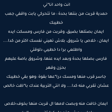
انت واحد انا*ني
حمدية قربت من بنتها بحدة : ما تتحركي يابت واقفي جمب
خطيبك
ايمان بصتلها بضيق، وقربت من فارس ومسكت ايده
يمان : خلاص يا شروق، بلاش تهيني نفسك اكتر من كدا....
واطلعي برا دا خطيبي دلوقتي
فارس بصلها بحدة وبعد ايده عنها، وشروق باصة عليهم
بحزن وقهر
جاسر قرب منها ومسك درا*عها بقوة :وهو بقي خطيبك
شان تقربي منه كدا.... ولا انتي التربية عندك با*ظت خالص
يمان خافت منه وبصت لامها ال قربت منها بخوف:خلاص