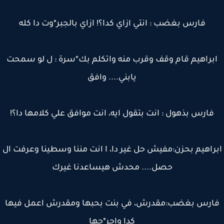
فارس بغضب : انتي ازاي كدا؟! ازاي بالجبر*وت دا كله
براهيم قام وقف وقرب منه واتكلم بك*سرة : ل لو سمحت
يابني.... وافق
فارس بذهول : انت بتقول ايه، انت موافق علي كلامها دا؟!
راهيم بحزن:مفيش حل غير دا، ا انت مننا وسطينا وعرفت ال
حصل.... محدش هيساعدنا غيرك
ارس بغضب:مقدرش، في بنت بحبها ومقدرش اعمل فيها
كدا واجر*حها