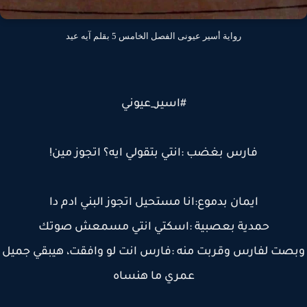
رواية أسير عيونى الفصل الخامس 5 بقلم آيه عيد
#اسير_عيوني
فارس بغضب :انتي بتقولي ايه؟ اتجوز مين!
ايمان بدموع:انا مستحيل اتجوز البني ادم دا
حمدية بعصبية :اسكتي انتي مسمعش صوتك
صت لفارس وقربت منه :فارس انت لو وافقت، هيبقي جميل
عمري ما هنساه