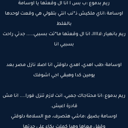
ريم بدموع :ب بس ا انا ال وقعتها يا اوسامة
وسامة :اناي ملكيش ذ*نب انتي بتقولي هي وقعت لوحدها
بالغلط
م بانهيار :لااااا، انا ال وقعتها ما*تت بسببي..... جدتي راحت
بسببي انا
اوسامة :طب اهدي، اهدي دلوقتي انا اصلا نازل مصر بعد
يومين كدا وهبقي اجي اشوفك
م بدموع :انا محتاجاك جمبي، انت لازم تنزل فورا.... انا مش
قادرة اعيش.
اوسامة بضيق :ماشي هتصرف، مع السلامة دلوقتي
وقفل معاها وهيا كملت بكاء علي جدتها