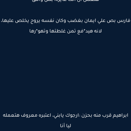
هنعمل ال انت عايزه، بس وافق
رس بص علي ايمان بغضب وكان نفسه يروح يخلص عليها،
لانه هيد*فع تمن غلطتها وتهو*رها
راهيم قرب منه بحزن :ارجوك يابني، اعتبره معروف هتعمله
ليا أنا