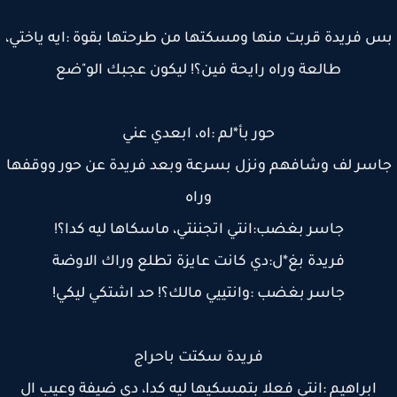
 فريدة قربت منها ومسكتها من طرحتها بقوة :ايه ياختي،
طالعة وراه رايحة فين؟! ليكون عجبك الو"ضع
حور بأ*لم :اه، ابعدي عني
سر لف وشافهم ونزل بسرعة وبعد فريدة عن حور ووقفها
وراه
جاسر بغضب:انتي اتجننتي، ماسكاها ليه كدا؟!
فريدة بغ*ل:دي كانت عايزة تطلع وراك الاوضة
جاسر بغضب :وانتييي مالك؟! حد اشتكي ليكي!
فريدة سكتت باحراج
ابراهيم :انتي فعلا بتمسكيها ليه كدا، دي ضيفة وعيب ال