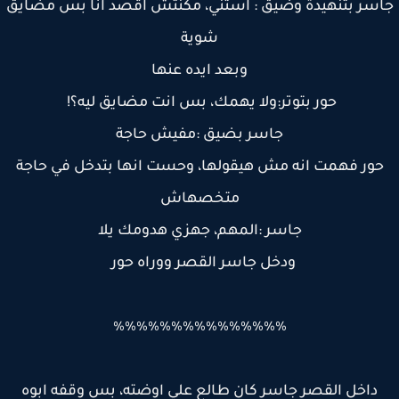
سر بتنهيدة وضيق : استني، مكنتش اقصد انا بس مضايق
شوية
وبعد ايده عنها
حور بتوتر:ولا يهمك، بس انت مضايق ليه؟!
جاسر بضيق :مفيش حاجة
ور فهمت انه مش هيقولها، وحست انها بتدخل في حاجة
متخصهاش
جاسر :المهم، جهزي هدومك يلا
ودخل جاسر القصر ووراه حور
٪٪٪٪٪٪٪٪٪٪٪٪٪٪٪
داخل القصر جاسر كان طالع علي اوضته، بس وقفه ابوه