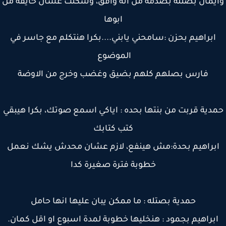
يمان بصتله بصدمة من انه وافق، وسكتت عشان خايفة من
ابوها
ابراهيم بحزن :سامحني يابني....بكرا هنتكلم مع جاسر في
الموضوع
فارس بصلهم كلهم بضيق وغضب وخرج من الاوضة
دية قربت من بنتها بحده : اياكي اسمع صوتك، بكرا هيبقي
كتب كتابك
براهيم بحدة:مش هينفع، لازم عشان محدش يشك نعمل
خطوبة فترة صغيرة كدا
حمدية بصتله : ما ممكن يبان عليها انها حامل
براهيم بجمود : هنخليها خطوبة لمدة اسبوع او اقل كمان.