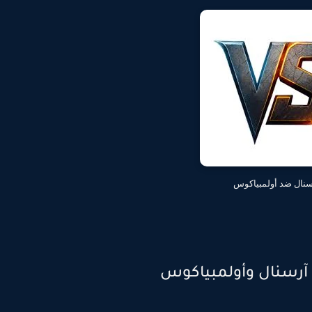
نال ضد أولمبياكوس