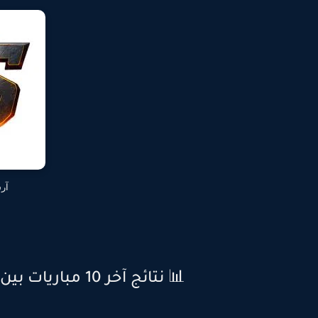
آرس
📊 نتائج آخر 10 مباريات بين آرسنال وأولمبياكوس