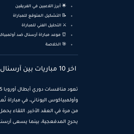
🌟 أبرز اللاعبين في الفريقين
📝 التشكيل المتوقع للمباراة
⚔️ التحليل الفني للمباراة
⏰ موعد مباراة آرسنال ضد أولمبياكو
🎯 الخلاصة
اخر 10 مباريات بين آرسنال و أولمبياكوس
تعود منافسات دوري أبطال أوروبا 2025 بمواجهة مثيرة تجمع بين
و
أولمبياكوس اليوناني
، في مباراة تُع
من مرة في العقد الأخير. اللقاء يحمل
يحرج المدفعجية، بينما يسعى آرسنال 