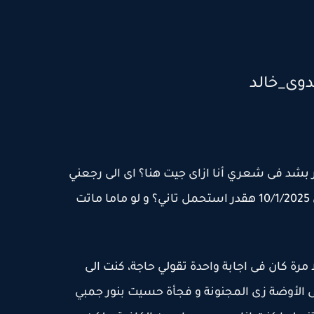
بشد فى شعري أنا ازاى جيت هنا؟ اى الى رجعني
سنة ؟ و المفروض والدي هيموت فى 10/1/2025 هقدر استحمل تاني؟ و لو ماما ماتت
رة كان فى اجابة واحدة تقولي حاجة، كنت الى
لأوضة زى المجنونة و فجأة حسيت بنور جمبي