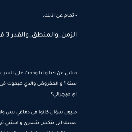
- تمام عن اذنك.
الزمن_والمنطق_والقدر 3 فدوى_خالد
مشي من هنا و انا وقفت على السرير 
اى هيجرالي؟
مليون سؤال كانوا فى دماغي بس ولا م
بعمله انى بنكش شعري و امشي فى ا