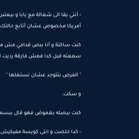
- أنتي بقا الى شغالة مع بابا و بيعتب
أمريكا مخصوص عشان أتابع حالتك.
كنت ساكتة و أنا ببص قدامي مش مستو
سمعته قبل كدا فمش فارقة رديت او ل
" الفرص بتتوجد عشان نستغلها "
و سكت.
كنت ببصله بغموض فهو قال ببسمة
- كدا خلصت و انتى كويسة مفيكيش ح