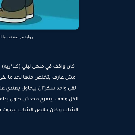
رواية مريضة نفسيا الفصل الأول 1 بقل
كان واقف في ملهى ليلي (كبا*ريه) 
مش عارف يتخلص منها لحد ما لقى
لقى واحد سكر*ان بيحاول يعتدي عل
الكل واقف بيتفرج محدش حاول يدافع 
الشاب و كان خلاص الشاب بيموت في 