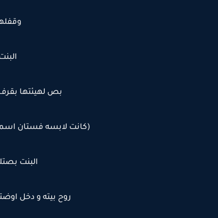
وقفلها
البنت
بص لهيئتها بقرف 
(كانت لابسه فستان اسمر 
البنت بصتله
روح بيته و دخل اوضته