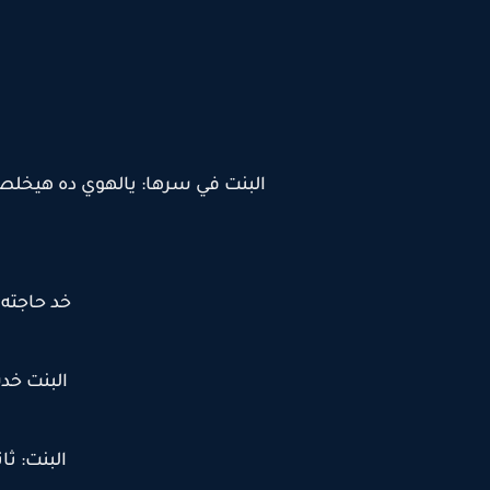
البنت في سرها: يالهوي ده هيخلص 
خد حاجته
البنت خد
البنت: ث