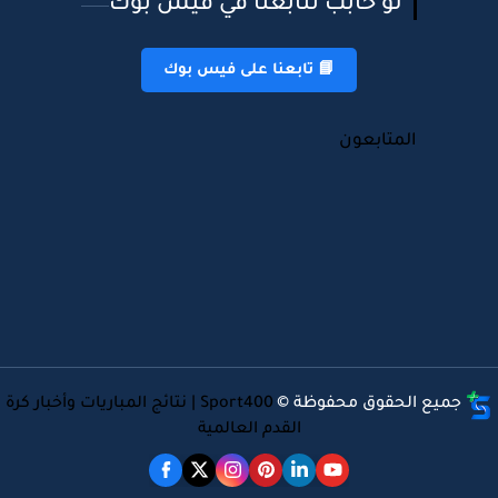
لو حابب تتابعنا في فيس بوك
📘 تابعنا على فيس بوك
المتابعون
جميع الحقوق محفوظة ©
Sport400 | نتائج المباريات وأخبار كرة
القدم العالمية