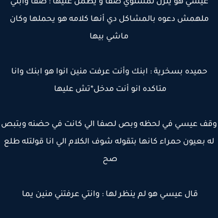
عيسي هو ينزل لمستوي صفا و يطمن عليها : صفا وابني
ملهمش دعوه بالمشاكل دي أنها كلامه هو يحملها وكان
ماشي بيها
حميده بسخرية : ابنك وأنت عرفت منين انوا هو ابنك وانا
متاكده انو أنت مدخل*تش عليها
ف عيسي في لحظه وبص لصفا الي كانت في حضنه وبتبص
 بعيون حمراء كانها بتقوله شوف الكلام الي انا قولتله طلع
صح
قال عيسي هو لم ينظر لها : وانتي عرفتني منين يما