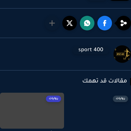
sport 400
قالات قد تهمك
روايات
روايات