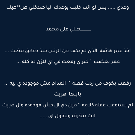
وعدي ..... بس لو انت خليت بوعدك ليا صدقني هن**هيك
_____صلي على محمد
خذ عمر هاتفه الذي لم يكف عن الرنين منذ دقايق مضت ...
عمر بغضب " خير ي رفعت في اي للزن ده كله ...
فعت بخوف من ردت فعله " المدام مش موجوده ي بيه ..
باينها هربت
 يستوعب عقله كلامه " مين دي ال مش موجودة وال هربت
انت بتخرف وبتقول اي .....