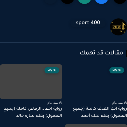
sport 400
قالات قد تهمك
روايات
روايات
نذ عام
منذ عام
ية انتِ الهدف كاملة (جميع
رواية احفاد الرفاعى كاملة (جميع
صول) بقلم ملك أحمد
الفصول) بقلم ساره خالد