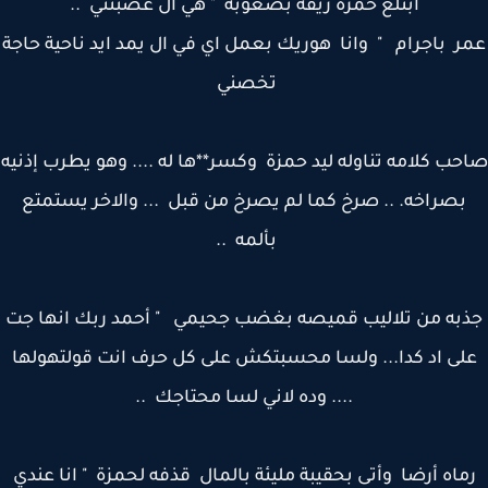
ابتلع حمزة ريقه بصعوبة " هي ال عصبتني ..
 باجرام " وانا هوريك بعمل اي في ال يمد ايد ناحية حاجة
تخصني
ب كلامه تناوله ليد حمزة وكسر**ها له .... وهو يطرب إذنيه
بصراخه. .. صرخ كما لم يصرخ من قبل ... والاخر يستمتع
بألمه ..
به من تلاليب قميصه بغضب جحيمي " أحمد ربك انها جت
لى اد كدا... ولسا محسبتكش على كل حرف انت قولتهولها
.... وده لاني لسا محتاجك ..
ماه أرضا وأتى بحقيبة مليئة بالمال قذفه لحمزة " انا عندي