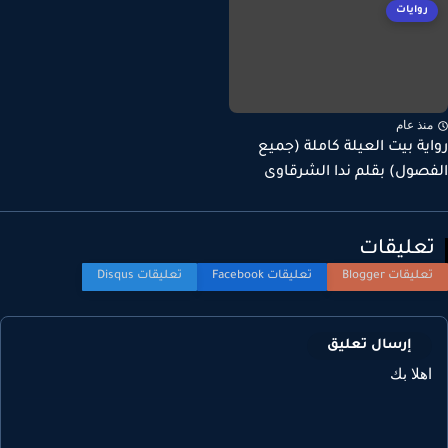
روايات
نذ عام
ية بيت العيلة كاملة (جميع
صول) بقلم ندا الشرقاوى
عليقات
إرسال تعليق
هلا بك