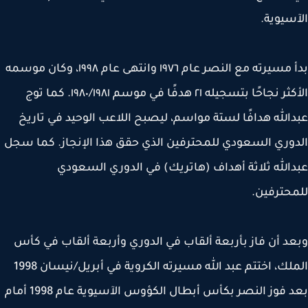
سيوية.
بدأ مسيرته مع النصر عام ١٩٧٦ وانتهى عام ١٩٩٨، وكان موسمه
الأكثر نجاحًا بتسجيله ٢١ هدفًا في موسم ١٩٨٠/١٩٨١. كما توج
الله هدافًا لستة مواسم، ليصبح اللاعب الوحيد في تاريخ
وري السعودي للمحترفين الذي حقق هذا الإنجاز. كما سجل
الله ثلاثة أهداف (هاتريك) في الدوري السعودي
حترفين.
د أن فاز بأربعة ألقاب في الدوري وأربعة ألقاب في كأس
الملك، اختتم عبد الله مسيرته الكروية في أبريل/نيسان 1998
بعد فوز النصر بكأس أبطال الكؤوس الآسيوية عام 1998 أمام