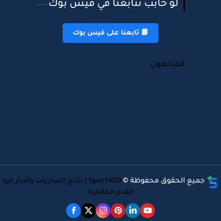
لو حابب تتابعنا في فيس بوك
📘 تابعنا على فيس بوك
المتابعون
جميع الحقوق محفوظة ©
Sport400 | نتائج المباريات وأخبار كرة
القدم العالمية