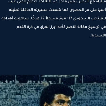
راة مع النصر، يُعتبر ماجد عبد الله أحد أعظم لاعبي غرب
ا على مر العصور. كما شهدت مسيرته الحافلة تمثيله
للمنتخب السعودي 117 مرة، مسجلاً 72 هدفًا. ساهمت أهدافه
ترسيخ مكانة النصر كأحد أبرز الفرق في كرة القدم
سيوية.