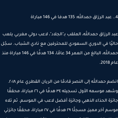
 الرزاق حمدالله، الملقب بـ"الجلاد"، لاعب دولي مغربي يلعب
يًا في الدوري السعودي للمحترفين مع نادي الشباب. سجّل
حمدالله، البالغ من العمر 34 عامًا، 134 هدفًا في 146 مباراة منذ
20.
انضم حمدالله إلى النصر قادمًا من الريان القطري عام ٢٠١٨.
وشهد موسمه الأول تسجيله ٣٤ هدفًا في ٢٦ مباراة، محققًا
زة الحذاء الذهبي وجائزة أفضل لاعب في الموسم. ثم تلاه
موسم آخر مميز، مسجلًا ٢٩ هدفًا في ٢٧ مباراة، محققًا جائزتي