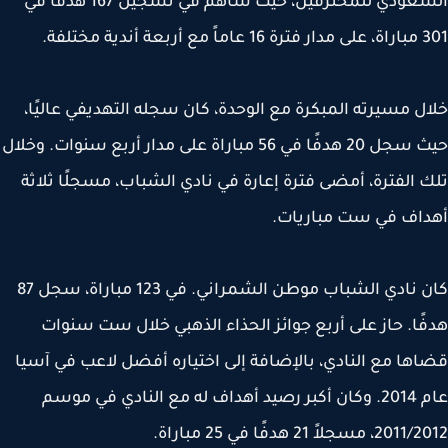
السعودي للمحترفين، حيث ساهم في تسجيل 167 هدفاً في
بعة أندية مختلفة.
ل مسيرته المبكرة مع الوحدة، كان سجله التهديفي عاليًا،
حيث سجل 20 هدفًا في 56 مباراة على مدار أربع سنوات. وخلال
 الفترة، أمضى فترة إعارة في نادي الشباب، مسجلًا ثلاثة
اف في ست مباريات.
كان نادي الشباب موطن الشمراني. في 123 مباراة، سجل 87
ًا. حاز على أربع جوائز الحذاء الذهبي خلال ست سنوات
ها مع النادي، بالإضافة إلى اختياره أفضل لاعب في آسيا
عام 2014. وكان أكبر رصيد أهداف له مع النادي في موسم
 مسجلاً 21 هدفًا في 25 مباراة.