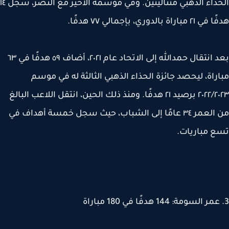
الحذاء الذهبي متتاليتين. وفي موسمه الأخير مع النصر، سجل ١٤
باراة بالدوري، بإجمالي ٧٧ هدفًا.
بعد انتقال حمدالله إلى الاتحاد عام ٢٠٢١، أضاف ٥٩ هدفًا في ٦٣
راة، ليحصد جائزة الحذاء الذهبي الثالثة له في موسم
٢٠٢٢/٢٠٢٣ برصيد ٢١ هدفًا. ومنذ ذلك الحين، انتقل اللاعب البالغ
من العمر ٣٤ عامًا إلى الشباب، حيث سجل خمسة أهداف في
 مباريات.