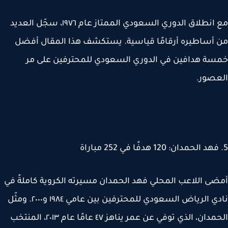
مع انطلاق الدوري السعودي الممتاز عام ١٩٧٦، سجّل العديد
أساطيره أرقامًا قياسية. يستكشف هذا المقال أفضل
ة هدافين في الدوري السعودي للمحترفين على مر
صور.
ى اللاعب المحلي فهد الحمدان مسيرته الكروية كاملةً في
نادي الرياض السعودي للمحترفين بين عامي ١٩٨٤ و٢٠٠٠. ومثّل
الحمدان، الذي توفي عن عمر يناهز ٤٧ عامًا عام ٢٠١٣، المنتخب