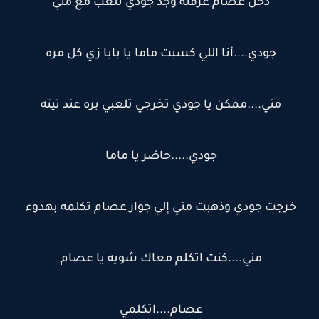
دخل عصام غرفته وجد جودي تلعب مع مني
جودي....أنا اللي كسبت ماما يا بابا زي كل مره
مني....ممكن يا جودي تخرجي تلعبي بره عند تيته
جودي.....حاضر يا ماما
خرجت جودي وذهبت مني إلي جوار عصام تكلمه بهدوء
مني....كنت اتكلم معاك شويه يا عصام
عصام....اتكلمي