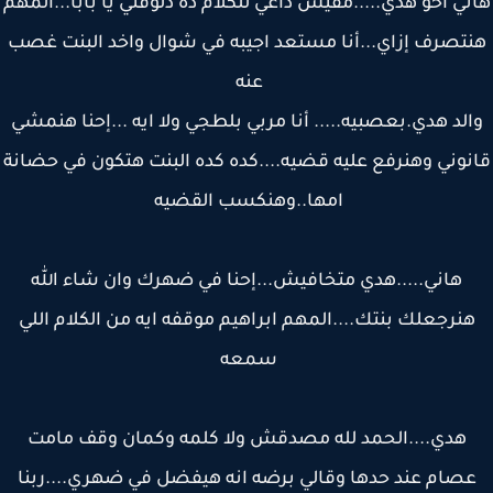
ي اخو هدي.....مفيش داعي للكلام ده دلوقتي يا بابا...المهم
تصرف إزاي...أنا مستعد اجيبه في شوال واخد البنت غصب
عنه
لد هدي.بعصبيه..... أنا مربي بلطجي ولا ايه ...إحنا هنمشي
نوني وهنرفع عليه قضيه....كده كده البنت هتكون في حضانة
امها..وهنكسب القضيه
هاني.....هدي متخافيش...إحنا في ضهرك وان شاء الله
نرجعلك بنتك....المهم ابراهيم موقفه ايه من الكلام اللي
سمعه
هدي....الحمد لله مصدقش ولا كلمه وكمان وقف مامت
صام عند حدها وقالي برضه انه هيفضل في ضهري....ربنا