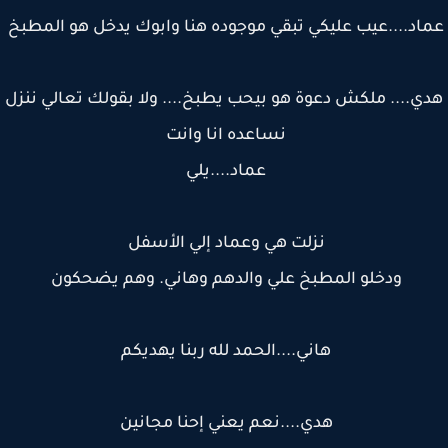
اد....عيب عليكي تبقي موجوده هنا وابوك يدخل هو المطبخ
ي.... ملكش دعوة هو بيحب يطبخ.... ولا بقولك تعالي ننزل
نساعده انا وانت
عماد....يلي
نزلت هي وعماد إلي الأسفل
ودخلو المطبخ علي والدهم وهاني. وهم يضحكون
هاني....الحمد لله ربنا يهديكم
هدي....نعم يعني إحنا مجانين