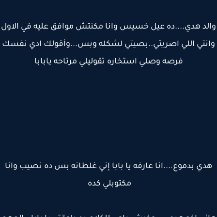
لد هدي....ده عيل خسيس وانا مكنتش موافق عليه في الاول
نتي اللي اصريتي..بصيتي لشكله وبس...وأقولك ادي نفسك
فرصه وصلي استخاره تقوليلي مرتاحه يابابا
ي بدموع....انا عارفه يا بابا إني غلطانه بس ده نصيب وانا
مكتوبلي كده