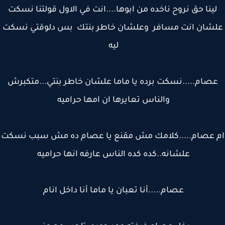
ينا حق نروح ناخده من ابوها....انت في الاول قولتنا نسكت
شان انت مسافر وعلشان خاطر بنتك بس دلوقتي نسكت
ليه
صام.....نسكت برده يا ماما علشان خاطر بنتي...متكبرش
والناس تعايرها ان امها حراميه
 عصام.....كلامك مش مقنع يا عصام ده مش سبب نسكت
علشانه..كده كده الناس عارفه انها حراميه
عصام.....أنا تعبان يا ماما أنا داخل انام