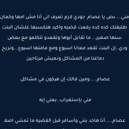
....بص يا عصام جودي لازم تعرف اني أنا مش امها وكمان
يقتك كده كده رفعت قضيه واكيد هتكسبها علشان البنت
سنها صغير... ما تقابل أبوها وتقعدو تتكلمو مع بعض
ي..إن البنت تقعد معانا اسبوع ومع مامتها اسبوع...ونريح
دماغنا من المشاكل ونعيش مرتاحين
عصام.....ومين قالك إن هيكون في مشاكل
مني بإستغراب..يعني إيه
صام.....أنا هاخد بنتي وأسافر قبل القضيه ما تمشي اصلا