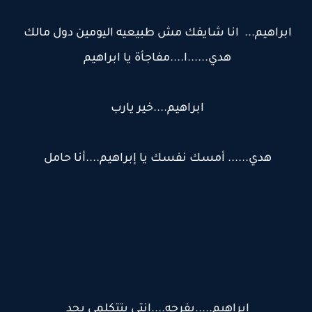
ابراهيم... انا شايفك مش طبيعيه اليومين دول مالك
هدي......ا....مفاجأة يا ابراهيم
ابراهيم....خير يارب
هدي...... أمسك نفسك يا إبراهيم....أنا حامل
ابراهيم.....بفرحه....انتي بتتكلمي بجد