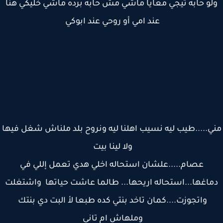
لو حابه تيجي معايا ماشي مش حابه برده ماشي خليكي هنا
عند امي أو روحي عند ابوكي
ي.....طيب ليه نسيب اهلنا ليه ونروح بلد ملناش شغل فيها
ولا لينا بيت
عصام.....علشان استحاله اخلي هدي تعمل إللي في
ماغها...استحاله اريحها... طالما عاشت حياتها واشتغلت
واتجوزت....كمان تاخد بنتي كده طبعا لأ البت دي بنتك
وملهاش ام تاني