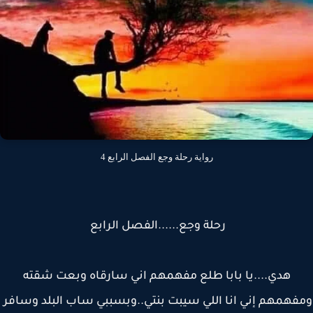
رواية رحلة وجع الفصل الرابع 4
رحلة وجع......الفصل الرابع
هدي....يا بابا طلع مفهمهم اني سارقاه وبعت شقته
همهم إني انا اللي سيبت بنتي..وبسببي ساب البلد وسافر