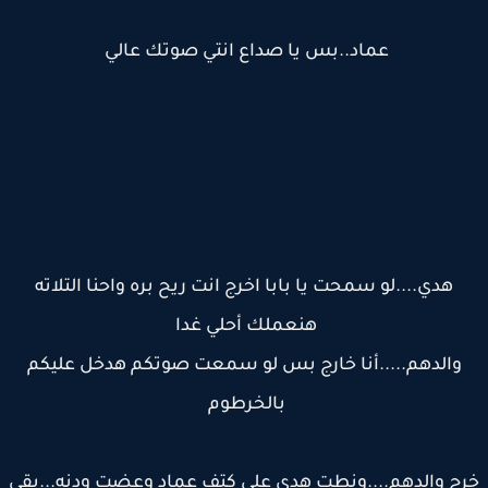
عماد..بس يا صداع انتي صوتك عالي
هدي....لو سمحت يا بابا اخرج انت ريح بره واحنا التلاته
هنعملك أحلي غدا
والدهم.....أنا خارج بس لو سمعت صوتكم هدخل عليكم
بالخرطوم
ج والدهم....ونطت هدي علي كتف عماد وعضت ودنه...بقي