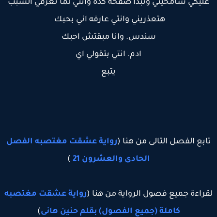
ليكي سامحيني ونبدأ صفحه كده وانتي لما تعرفي السبب
هتعذريني وانتي عارفه اني بحبك
سندس. وانا مبقتش احبك
ادم. انتي بتقولي اي
يتبع
ابع الفصل التالى من هنا (
رواية عشقت مغتصبه الفصل
الحادى والعشرون 21
)
راءة جميع فصول الرواية من هنا (
رواية عشقت مغتصبه
كاملة (جميع الفصول) بقلم حنين هانى
)