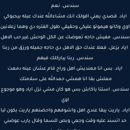
سندس. نعم
ياد. قصدي يعني اقولك انك مشاءالله عندك عيله بيحبوكي
 وكانو هيموتو عليكي وحقيقي طول الفتره دي وهما زعلانين
دس. مفيش حاجه تعوضك عن الكل الوحش غير حب الاهل
اد بزعل. فعلا عندك حق الاهل دي حاجه جميله ورزق من ربنا
سندس. ربنا يباركلك فيهم
اياد. بس انا معنديش اهل وراح قام عشان عينه دمعت
معلش بقا انا همشي حمدالله على سلامتك
دس. استنا ياكابتن بس هو كان مشي نزل اياد وهو موجوع
اوي
د. ياريت يبقا عندي اهل واشوفهم واحضنهم ياريت يكون ليا
د اتسند عليه وقت وجعي وبص للسما وقال يارب عوضني