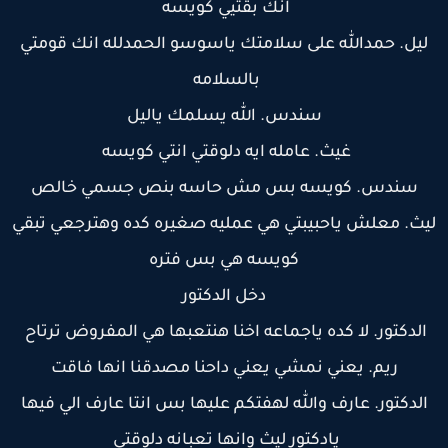
انك بقتيي كويسه
ليل. حمدالله على سلامتك ياسوسو الحمدلله انك قومتي
بالسلامه
سندس. الله يسلمك ياليل
غيث. عامله ايه دلوقتي انتي كويسه
سندس. كويسه بس مش حاسه بنص جسمي خالص
يث. معلش ياحبيبتي هي عمليه صغيره كده وهترجعي تبقي
كويسه هي بس فتره
دخل الدكتور
الدكتور. لا كده ياجماعه اخنا هنتعبها هي المفروض ترتاح
ريم. يعني نمشي يعني داحنا مصدقنا انها فاقت
الدكتور. عارف والله لهفتكم عليها بس انتا عارف الي فيها
يادكتور ليث وانها تعبانه دلوقتي