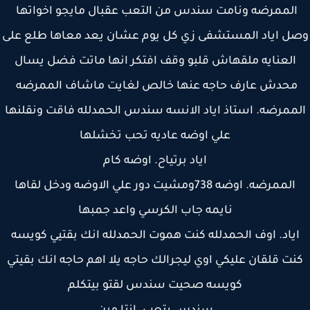
الممرضه ونامت سندس من التعب عقبال مايجو اخواتها
ل اياد المستشفى زي كل يوم عشان يعد معاها طلع على
العنايه ملقهاش قلبو وقف افتكر انها ماتت فضل يسال
محدش عارف حاجه عنها خالص لغايت ماشاف الممرضه
ممرضه. استاذ اياد الانسه سندس الحمدلله فاقت ونقلنها
علي اوضه عاديه تحب تخشلها
اياد برتياح. اوضه كام
الممرضه. اوضه 738ومشيت دور علي الاوضه ودخل لقاها
نايمه جاب الكرسي واعد جمبها
ياد. اوف الحمدلله كنت هموت الحمدلله انك بقتيي كويسه
ت قلقان عليكي اوي ليجرالك حاجه يلا اهم حاجه انك بقيتي
كويسه صحيت سندس لقتو بيتكلم