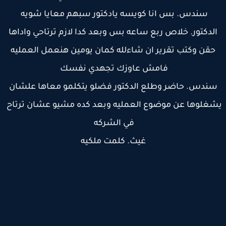
سندس. بس انا كويسه يادكتور سبهم معايا شويه
لدكتور. خلاص ربع ساعه بس وبعد كدا لازم ترتاحي واداها
حقن وكتب تقرير ان شاءلله كمان يومين هنعمل العمليه
فامش عاوزك تجهدي نفسك
ندس. حاضر وطلع الدكتور فضلو يتكلمو معاها علشان
غلوها عن موضوع العمليه وبعد كده مشيو عشان ترتاح
في الشركه
غيث. كلمت ملكيه