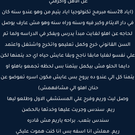
عن الاهل واكرمني
(اياد 28سنه مبرمج تكنولوجيا اياد يتيم من وهو عندو سنه كان
 دار الايتام وكبر فيه وسنه وراه سنه وهو مش عارف يوصل
اجه عن اهلو لغايت مبدأ يدرس ويفكر في الدراسه ولما تم
لسن القانوني خرج وكمل تعليمو واتخرج واشتغل واعتمد
 نفسو لغليا مابقا ناجح وبقا عايش حياه اي حد يتمنها لكن
دايما الحلو مش بيكمل بيتمنا بس لحظه تجمعو باهلو او
منا كل الي عندو ده يروح بس عايش مكون اسره تعوضو عن
حنان اهلو الي مشافهمش)
وصل ليث وريم وفرح علي المستشفي الاول وطلعو ليها
ريم. سندس وجريت عليها وخدتها بالحضن
سندس بتعب. براحه ياريم مش قادره
ريم. معلش انا اسفه بس انا كنت هموت عليكي