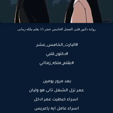
رواية دكتور قلبى الفصل الخامس عشر 15 بقلم ملكه زمانى
#البارت_الخامس_عشر
#دكتور_قلبي
#بقلم_ملكه_زمااني
بعد مرور يومين
عمر نزل الشغل تانى هو وليان
اسراء خبطيت عمر ادخل
اسراء عامل ايه ياعريس