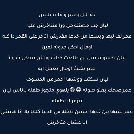
جه اليل وعمر و قاف يلبس
ليان جت حضنته من ورا متتاخرش عليا
ر لف ليها وبسها من خدها مقدرش اتاخر على القمر دا كله
اومال احكي حدوته لمين
ليان بكسوف بس بق طلعت كداب ومش بتحكي حدوته
عمر بخبث اومال بعمل ايه
ليان سكتت ووشها احمر من الكسوف
ر ضحك بعلو صوته 😂😂يلهوي متجوز طفلة ياناس ليان
بتزمر انا طفله
 بسها من خدها احسن طفله في الدنيا كلها يلا انا همشي
انا عشان متاخرش