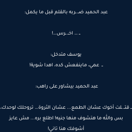
عبد الحميد ضــ ـربه بالقلم قبل ما يكمل:
ــ … اخــ ـرس…!
يوسف متدخل:
ــ عمي، ماينفعش كده، اهدا شوية!
عبد الحميد بيشاور على راهب:
قتــ ـلت أخوك عشان الطمع... عشان الثروة… تروحلك لوحدك،
بس والله ما هتشوف منها جنيه! اطلع بره... مش عايز
أشوفك هنا تاني!