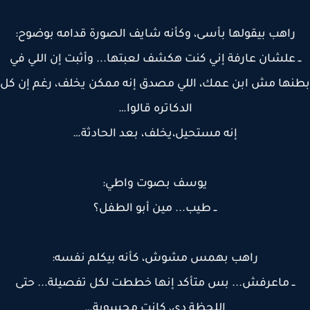
راهب بيقولها بأسى، وكأنه شايف الصورة قدامه بوضوح:
ـ علشان عارفة إني كنت هكشف لعبتها... وأثبت إن اللي في
ها مش ابن عمك، اللي مصدق إنه ممكن يخلف، رغم إن كل
الدكاتره قالوا…
إنه مستحيل،يخلف، بعد الحادثة…
يوسف بصوت واطي:
ــ طيب... مين أبو الطفل؟
راهب بهمس مشوش، كأنه بيكلم نفسه:
ــ ماعرفش... بس متأكد إنها خططت لكل تفصيلة... حتى
اللحظة دي، كانت محسوبة…