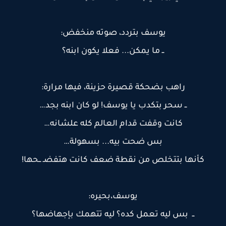
يوسف بتردد، صوته منخفض:
ــ ما يمكن... فعلا يكون ابنه؟
راهب بضحكة قصيرة حزينة، فيها مرارة:
ــ سحر بتكدب يا يوسف! لو كان ابنه بجد…
كانت وقفت قدام العالم كله علشانه…
بس ضحت بيه... بسهولة…
كأنها بتتخلص من نقطة ضعف كانت هتفضـ ــحها!
يوسف،بحيره:
ــ بس ليه تعمل كده؟ ليه تتهمك بإجهاضها؟