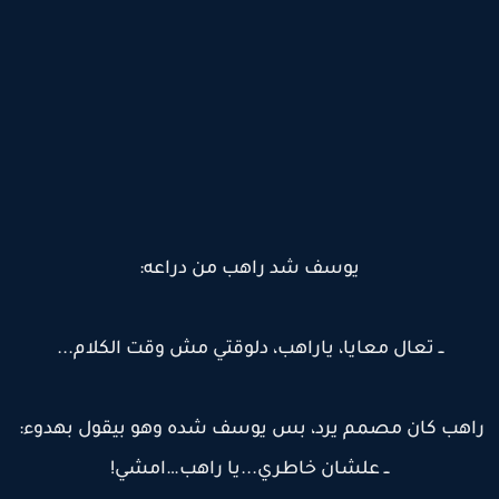
يوسف شد راهب من دراعه:
ــ تعال معايا، ياراهب، دلوقتي مش وقت الكلام...
اهب كان مصمم يرد، بس يوسف شده وهو بيقول بهدوء:
ــ علشان خاطري...يا راهب…امشي!