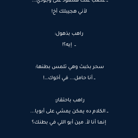
ــ غصب عنك هتتعود على وجودي...
لأني هجيبلك أخ!
راهب بذهول:
ــ إيه؟!
سحر بخبث وهي تلمس بطنها:
ــ أنا حامل... في أخوك…!
راهب باحتقار:
ــ الكلام ده يمكن يمشي على أبويا...
إنما أنا لأ. مين أبو اللي في بطنك؟