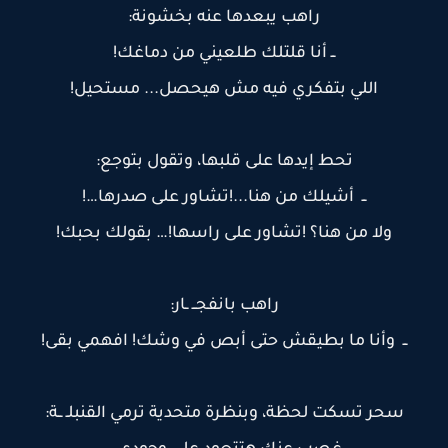
راهب يبعدها عنه بخشونة:
ــ أنا قلتلك طلعيني من دماغك!
اللي بتفكري فيه مش هيحصل... مستحيل!
تحط إيدها على قلبها، وتقول بتوجع:
ــ أشيلك من هنا...!تشاور على صدرها…!
ولا من هنا؟ !تشاور على راسها!… بقولك بحبك!
راهب بانفجــ ـار:
ــ وأنا ما بطيقش حتى أبص في وشك! افهمي بقى!
سحر تسكت لحظة، وبنظرة متحدية ترمي القنبلـ ــة: