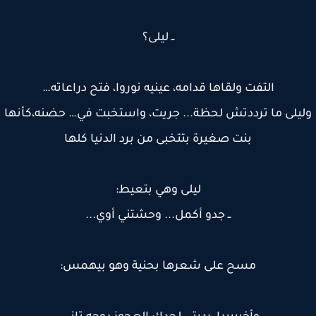
ــ ليلى؟
التفت ولقاها قدامه، عينيه نوروا، فتح دراعاته…
يلى ما ترددتش لحظة... جريت، واستخبت في… حضنه،كأنها
بنت صغيرة بتتخبى من برد الدنيا كلها
ليلى وهي بتعيط:
ــ جدو أكمل... وحشتني أوي...
مسح على شعرها بحنية وهو بيهمس: