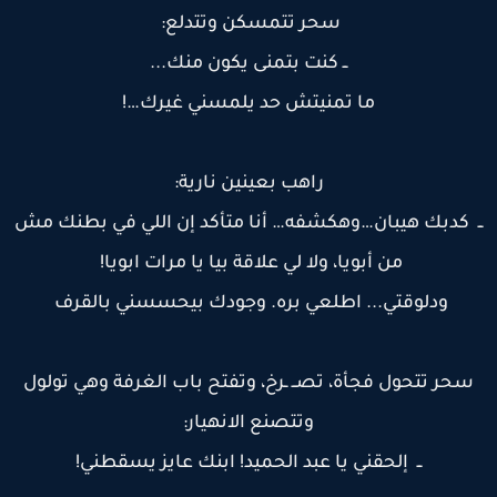
سحر تتمسكن وتتدلع:
ــ كنت بتمنى يكون منك...
ما تمنيتش حد يلمسني غيرك…!
راهب بعينين نارية:
ـ كدبك هيبان…وهكشفه… أنا متأكد إن اللي في بطنك مش
من أبويا، ولا لي علاقة بيا يا مرات ابويا!
ودلوقتي... اطلعي بره. وجودك بيحسسني بالقرف
سحر تتحول فجأة، تصــ ـرخ، وتفتح باب الغرفة وهي تولول
وتتصنع الانهيار:
ــ إلحقني يا عبد الحميد! ابنك عايز يسقطني!