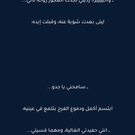
ــ وأخييييرا، رديتي لجدك العجوز روحه تاني...
ليلى بعدت شوية عنه، وقبلت إيده:
ــ سامحني يا جدو...
ابتسم أكمل ودموع الفرح بتلمع في عينيه:
ــ انتي حفيدتي الغالية، ومهما قسيتي...