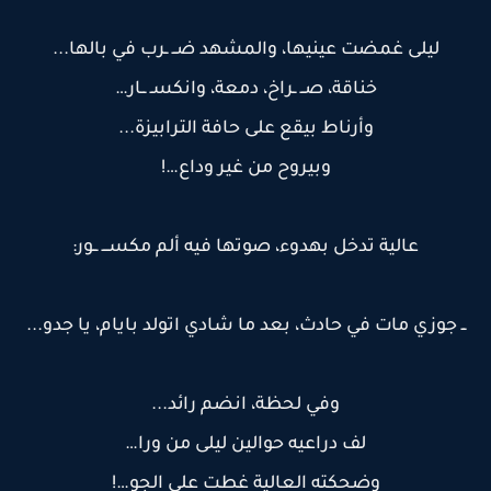
ليلى غمضت عينيها، والمشهد ضــ ـرب في بالها...
خناقة، صــ ـراخ، دمعة، وانكسـ ــار…
وأرناط بيقع على حافة الترابيزة...
وبيروح من غير وداع…!
عالية تدخل بهدوء، صوتها فيه ألم مكســـ ــور:
ــ جوزي مات في حادث، بعد ما شادي اتولد بايام، يا جدو...
وفي لحظة، انضم رائد...
لف دراعيه حوالين ليلى من ورا…
وضحكته العالية غطت على الجو…!