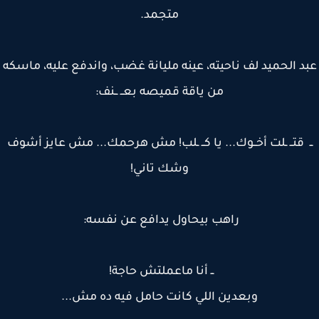
متجمد.
د الحميد لف ناحيته، عينه مليانة غضب، واندفع عليه، ماسكه
من ياقة قميصه بعــ ــنف:
 قتــ ـلت أخــوك... يا كــ ـلب! مش هرحمك... مش عايز أشوف
وشك تاني!
راهب بيحاول يدافع عن نفسه:
ــ أنا ماعملتش حاجة!
وبعدين اللي كانت حامل فيه ده مش...