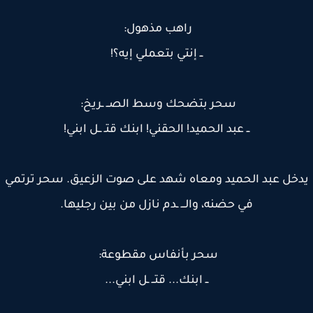
راهب مذهول:
ــ إنتي بتعملي إيه؟!
سحر بتضحك وسط الصــ ـريخ:
ــ عبد الحميد! الحقني! ابنك قتـ ــل ابني!
خل عبد الحميد ومعاه شهد على صوت الزعيق. سحر ترتمي
في حضنه، والـــ ـدم نازل من بين رجليها.
سحر بأنفاس مقطوعة:
ــ ابنك... قتــ ـل ابني...