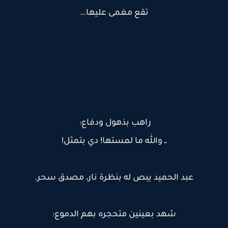
تقع مغمى عليها…
راهب بذهول ودفاع:
ــ والله ما لمستها! دي بتمثل!
عبد الحميد يبص له بنظرة نار، مصدق سحر.
شهد بعينين متحجره بهم الدموع: