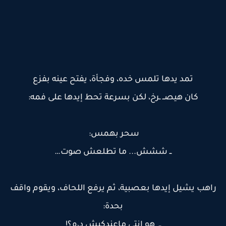
تمد يدها تلمس خده، وفجأة، يفتح عينه بفزع
كان هيصــ ـرخ، لكن بسرعة تحط إيدها على فمه:
سحر بهمس:
ــ ششش... ما تطلعش صوت…
راهب يشيل إيدها بعصبية، ثم يرفع اللحاف، ويقوم واقف
بحدة:
ــ هو انتي ماعندكيش د،م؟!