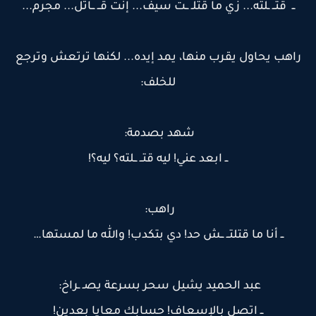
ــ قتــ ـلته... زي ما قتلـ ــت سيف... إنت قــ ــاتل... مجرم...
راهب يحاول يقرب منها، يمد إيده... لكنها ترتعش وترجع
للخلف:
شهد بصدمة:
ــ ابعد عني! ليه قتــ ــلته؟ ليه؟!
راهب:
ــ أنا ما قتلتــ ــش حد! دي بتكدب! والله ما لمستها…
عبد الحميد يشيل سحر بسرعة يصـ ـراخ:
ــ اتصل بالإسعاف! حسابك معايا بعدين!