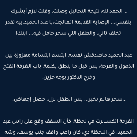
ــ الحمد لله، نتيجة التحاليل وصلت، وقلت لازم أبشرك
بنفسي... الإصابة القديمة اتعالجت،يا عبد الحميد.بيه تقدر
تخلف تاني. والطفل اللي سحر حامل فيه... ابنك!
بد الحميد ماصدقش نفسه، ابتسم ابتسامة مهزوزة بين
ذهول والفرحة، بس قبل ما ينطق بكلمة، باب الغرفة اتفتح
وخرج الدكتور بوجه حزين:
ــ سحر هانم بخير... بس الطفل نزل. حصل إجهاض.
لفرحة اتكســـ ـرت في لحظة، كأن السقف وقع على راس عبد
لحميد. في اللحظة دي، كان راهب واقف جنب يوسف، وشه