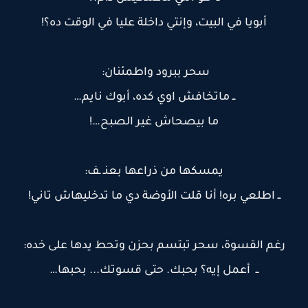
أبويا في البيت، وإنتي داخلة عليا في الوقت ده؟!
سحر ببرود واطمئنان:
ــ ماتخافش اوي كده، أبوك نايم…
ما بيصحاش غير الصبح…!
يمسكها من ذراعها بعنـ ـف:
ــ اطلعي بره! أنا قلت الأوضة دي ما تدخليهاش تاني!
رغم القسوة، سحر تبتسم بحزن وتحط يدها على خده:
ــ أعمل إيه؟ بحبك. حتى قسوتك... بحبها…