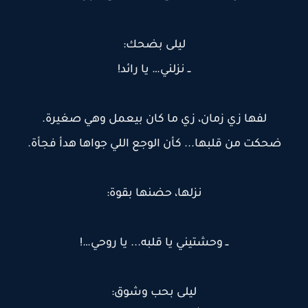
ليلى بضحك:
ــ نزلني… يا رائد!
لفها زي زمان، زي ما كان بيعمل وهي صغيرة.
ضحكت من قلبها... كأن الوجع اللي جواها هدأ فجأة.
نزلها، حضنها بقوة:
ــ وحشتيني يا قلبه... يا روحي…!
ليلى بحب وشوق: