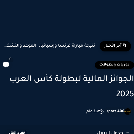
تشكيل منتخب إسبانيا وبلجيكا المتوقع في كأس العالم 2026
📁 آخر الأخبار
0
وريات وبطولات
جوائز المالية لبطولة كأس العرب
20
sport 400
منذ عام
جدول التنقل