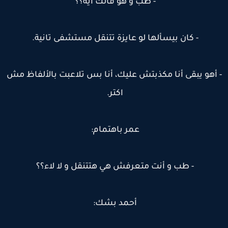
- طب و هو قالك ايه؟؟
- كان بيسألها لو عايزة تتنقل مستشفى تانية.
 أهو يبقى أنا مكذبتش عليك، أنا بس تلاعبت بالألفاظ مش
اكتر.
عمر باهتمام:
- طب و أنت متعرفش هي هتتنقل و لا لاء؟؟
أحمد بشك: