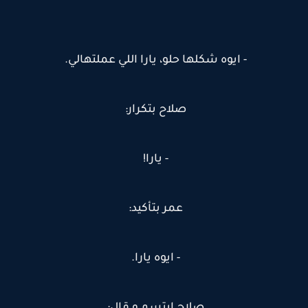
- ايوه شكلها حلو، يارا اللي عملتهالي.
صلاح بتكرار:
- يارا!
عمر بتأكيد:
- ايوه يارا.