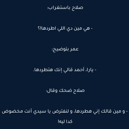
صلاح باستغراب:
- هي مين دي اللي اطردها!؟
عمر بتوضيح:
- يارا، أحمد قالي إنك هتطردها.
صلاح ضحك وقال:
و مين قالك إني هطردها، و لنفترض يا سيدي أنت مخضوض
كدا ليه!