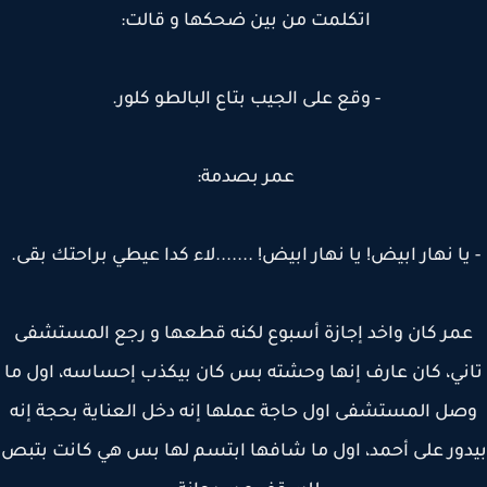
اتكلمت من بين ضحكها و قالت:
- وقع على الجيب بتاع البالطو كلور.
عمر بصدمة:
يا نهار ابيض! يا نهار ابيض! .......لاء كدا عيطي براحتك بقى.
مر كان واخد إجازة أسبوع لكنه قطعها و رجع المستشفى
ني، كان عارف إنها وحشته بس كان بيكذب إحساسه، اول ما
ل المستشفى اول حاجة عملها إنه دخل العناية بحجة إنه
ور على أحمد، اول ما شافها ابتسم لها بس هي كانت بتبص