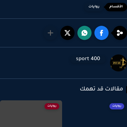
روايات
sport 400
قالات قد تهمك
روايات
روايات