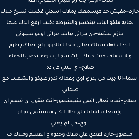
ملاك=اوعي يحاازم سبني الحقوني ااعاا
زم=مفيش حد هيسمعك يملاك اسكتي فضلت تسرخ ملاك
غايه ملقو الباب بيتكسر والشرطه دخلت ارفع ايدك عنها
حازم بخضه=دي مراتي يباشا مراتي اوعو سيبوني
الظابط=احسنلك تعالي معانا بالذوق راح معاهم حازم
والاسعاف خدت ملاك نزلت سما بسرعه لتذهب للحفله
صلاح=اي يبنتي كل ده
ا=انا جيت من بدري اوي وعماله تدور عليكو وانشغلت مع
صحابي
لاح=تمام تعالي اقفي جنبيمنصور=انت بتقول اي قسم اي
وإسعاف ايه انا جاي حالا انهي مستشفي تمام
نوح=في اي يعني
منصور=حازم اعتدي علي ملاك وخدوه ع القسم وملاك ف