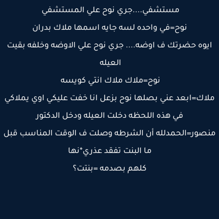
مستشفي....جري نوح علي المستشفي
نوح=في واحده لسه جايه اسمها ملاك بدران
يوه حضرتك ف اوضه.... جري نوح علي الاوضه وخلفه بقيت
العيله
نوح=ملاك ملاك انتي كويسه
اك=ابعد عني بصلها نوح بزعل انا خفت عليكي اوي يملاكي
في هذه اللحظه دخلت العيله ودخل الدكتور
صور=الحمدلله أن الشرطه وصلت ف الوقت المناسب قبل
ما البنت تفقد عذري*نها
كلهم بصدمه =بنتت؟