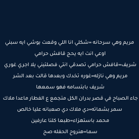
ريم وهي سرحانه =شكلي انا اللي وقعت بوشي ايه سبني
اوعي انت ايه يحج قافش حرامي
يف=قافش حرامي تصدقي انتي فصلتيني يلا اجري غوري
مريم وهي نازله=غوره تخدك وبعدها قالت بعد الشر
شريف بابتسامه فهو سمعها
ء الصباح في قصر بدران الكل متجمع ع الفطار ماعدا ملاك
سمر بشماته=دي ملاك دي صعبانه عليا خالص
محمد باستهزاء=طبعا كلنا عارفين
سما=هنروح الحفله صح