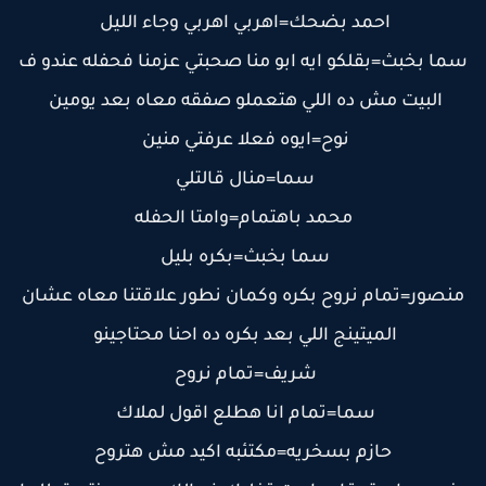
احمد بضحك=اهربي اهربي وجاء الليل
ما بخبث=بقلكو ايه ابو منا صحبتي عزمنا فحفله عندو ف
البيت مش ده اللي هتعملو صفقه معاه بعد يومين
نوح=ايوه فعلا عرفتي منين
سما=منال قالتلي
محمد باهتمام=وامتا الحفله
سما بخبث=بكره بليل
منصور=تمام نروح بكره وكمان نطور علاقتنا معاه عشان
الميتينج اللي بعد بكره ده احنا محتاجينو
شريف=تمام نروح
سما=تمام انا هطلع اقول لملاك
حازم بسخريه=مكتئبه اكيد مش هتروح