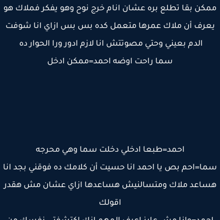
كن بقا تطلع بره عشان انام خرج نوح وهو يفكر فملاك هو
عرف أن ملاك عمرها متعمل كده بس بس ازاي انا شوفت
الدم بعيني وحتي مصوتتش انا لازم ادور ورا الحوار ده
سما راحت اوضه احمد=ممكن ادخل
احمد=طبعا ادخلي دخلت سما وهي محرجه
ا=احم بص يا احمد انا حسيت أن كلامك ده فوقني بجد انا
اعد ملاك ومتسالنيش هساعدها ازاي عشان مش هقدر
اقولك