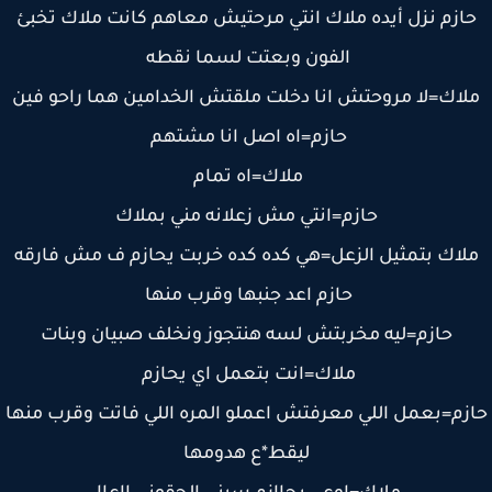
ازم نزل أيده ملاك انتي مرحتيش معاهم كانت ملاك تخبئ
الفون وبعتت لسما نقطه
لاك=لا مروحتش انا دخلت ملقتش الخدامين هما راحو فين
حازم=اه اصل انا مشتهم
ملاك=اه تمام
حازم=انتي مش زعلانه مني بملاك
لاك بتمثيل الزعل=هي كده كده خربت يحازم ف مش فارقه
حازم اعد جنبها وقرب منها
حازم=ليه مخربتش لسه هنتجوز ونخلف صبيان وبنات
ملاك=انت بتعمل اي يحازم
زم=بعمل اللي معرفتش اعملو المره اللي فاتت وقرب منها
ليقط*ع هدومها