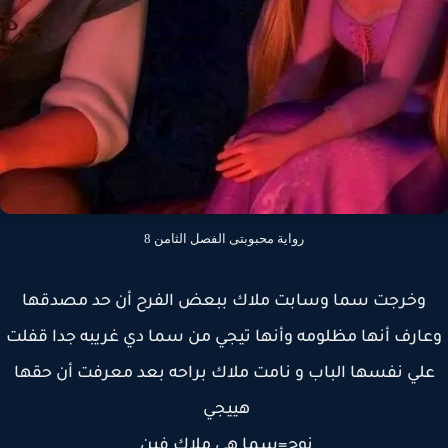
رواية محبوبتى الفصل الثامن 8
وخرجت سما وسابت ملاك ببعض الفرح أن حد مصدقها
ارف أنها مظلومه وأنها تيجي من سما دي غريبه جدا قفلت
لي نفسها الباب و نامت ملاك براحه بعد معرفت أن حقها
هييجي
نوح=سما هي ملاك فين