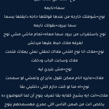
سما=نايمه
وح=شوفتك خارجه من عندها قولتلها حاجه دايقتها يسما
سما ببرود=بقولك نايمه
وح باستغراب من برود سما معاه=تمام ماشي مشي نوح
لغرفه ملاك خبط عليها مردتش
نوح=ملاك انا نوح افتحي ملااك لحقتي نمتي يملاك فتحت
ملاك وسابت الباب ودخلت
نوح=مش بتردي ليه
ملاك=عايزه انام ممكن تقول عايز اي وتمشي لو سمحت
نوح=اه منا لو كنت حازم كنتي دخلتيني بقا
اك=انت ايه يشيخ كفايه بقا تعرف ينوح أن لما الموضوع ده
يخلص انت من ضمن الناس اللي عمري مهسمحهم ينوح