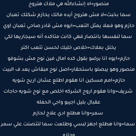
منصور=اه إنشاءالله هي ملاك هتروح
ما بخبث=لا مش هتروح أيده مالك يحازم شكلك تعبان
زم وهو فعلا يمثل التعب=ايوه مش قادر صاحي تعبان اوي
ما لنفسها بانتصار فهي كانت متاكده أنه سيجاريها لكي
يختل بملاك=خلاص خليك لحسن تتعب اكتر
حازم=ايوه انا برضو بقول كده امال فين نوح مش بشوفو
صور وهو يبصلو باستحقار=اصل نوح مبقاش يعد ف البيت
حازم=امم مسكين انا هقوم اطلع عشان اريح شويه
ريف=وانا هقوم اروح الشركه اخلص مع نوح شويه حاجات
عقبال بليل اجيبو واجي الحفله
سمر=وانا هطلع ادي علاج لحازم
ا=وانا هطلع اجهز لبسي وطلعت سما لتتصنت علي سمر
وحازم