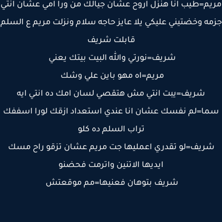
م=طيب انا هنزل اروح عشان جيالك من ورا امي عشان انتي
ه وخضتيني عليكي يلا عايز حاجه سلام ونزلت مريم ع السلم
قابلت شريف
شريف=نورتي والله البيت بيتك يعني
مريم=اه مهو باين علي وشك
شريف=يبت انتي مش هتقصي لسان امك ده انتي ايه
ا=لم نفسك عشان انا عندي استعداد ازقك لورا اسففك
تراب السلم ده كلو
ريف=لو تقدري اعمليها جت مريم عشان تزقو راح مسك
ايديها الاتنين واترمت فحضنو
شريف بتوهان فعنيها=مم موقعتش