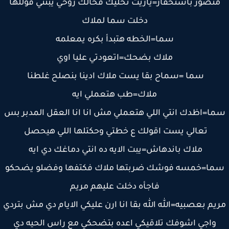
نصور باستحقار=ياريت تخليك فحالك روحي يبنتي قوللها
دخلت سما لملاك
سما=الخطه هتبدأ بكره يمعلمه
ملاك بضحك=اتعودتي عليا اوي
سما =سماح بقا يست ملاك ادينا بنصلح غلطنا
ملاك=طب هتعملي ايه
ا=اظدك انتي اللي هتعملي مش انا انا العقل المدبر بس
تعالي يست اقولك ع خطتي وحكتلها اللي هيحصل
ملاك باندهاش=يبت الايه ده انتي دماغك دي ايه
ما=خمسه فوشك ضربتها ملاك فكتفها وفضلو يضحكو
فاجأه دخلت عليهم مريم
يم بعصبيه=الله الله بقا انا ارن عليكي الايام دي مش بتردي
واجي اشوفك تلاقيكي اعده بتضحكي مع راس الحيه دي