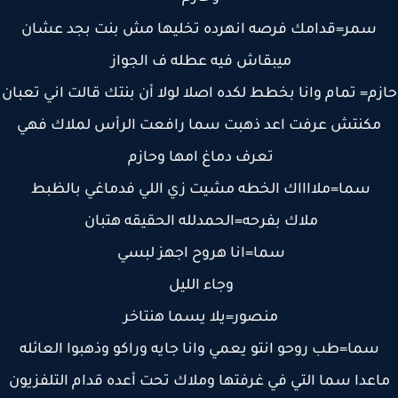
سمر=قدامك فرصه انهرده تخليها مش بنت بجد عشان
ميبقاش فيه عطله ف الجواز
م= تمام وانا بخطط لكده اصلا لولا أن بنتك قالت اني تعبان
مكنتش عرفت اعد ذهبت سما رافعت الرأس لملاك فهي
تعرف دماغ امها وحازم
سما=ملااااك الخطه مشيت زي اللي فدماغي بالظبط
ملاك بفرحه=الحمدلله الحقيقه هتبان
سما=انا هروح اجهز لبسي
وجاء الليل
منصور=يلا يسما هنتاخر
سما=طب روحو انتو يعمي وانا جايه وراكو وذهبوا العائله
عدا سما التي في غرفتها وملاك تحت أعده قدام التلفزيون