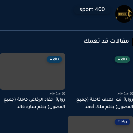
sport 400
قالات قد تهمك
روايات
روايات
نذ عام
منذ عام
ية انتِ الهدف كاملة (جميع
رواية احفاد الرفاعى كاملة (جميع
صول) بقلم ملك أحمد
الفصول) بقلم ساره خالد
روايات