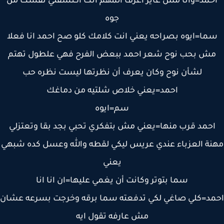
حمد=وانا مش عايز اعرف المهم انك اكتشفتي نفسك من
جوه
ما=ايوه بصراحه يعني انت كلامك كلو صح احمد انا فعلا
ش بحب نوح شعر احمد ببعض الفرح فهي علطول تهتم
لشأن نوح وكان يعرف أن نظرتها ليست نظره حب
احمد=يعني خلاص شلتيه من دماغك
سم=ايوه
حمد قرب منها=يعني مش بتفكري تحبي بجد بقا وتعتزلي
نة العزباء عندي عريس ليكي لقطه والله وعسل كده شبهي
يعني
سما بتوتر وكانت أن يغمي عليها=ان انا انا
د=كلي صاغي لكي تدفعته سما برقه وخرجت بسرعه عشان
مش عارفه تقول ايه