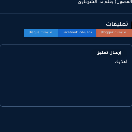
صول) بقلم ندا الشرقاوى
عليقات
إرسال تعليق
هلا بك