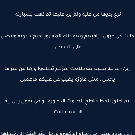
نزع يديها من عليه ولم يرد عليها ثم ذهب بسيارته
نت في عيون تراقبهم و هو ذلك المغرور أخرج تلفونه واتصل
على شخص
ين : عربيه سليم بيه طلعت عيزكم تطلعوا ورها من غير ما
يحس ، مش عاوزه يغيب عن عنيكم فاهمين
م اغلق الخط قاطع الصمت الدكتورة : و هي تقول زين بيه
الانسه فاقت
‏
زين ببرود مشي من قدام الدكتوره ودخل عند البنت الي خبطها