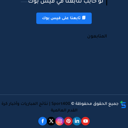
لو حابب تتابعنا في فيس بوك
📘 تابعنا على فيس بوك
المتابعون
جميع الحقوق محفوظة ©
Sport400 | نتائج المباريات وأخبار كرة
القدم العالمية