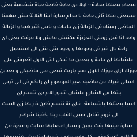
ام بصلها بحادة :- اولا دى حاجة خاصة حياة شخصية يعني
عتي عنها تاني حاجة يا مدام سارة احنا التلاتة مش بيهمنا
ماضي رميناه في الزبالة زى حاجات و ناس كتير هما و الزبالة
حد انا قبل زوجتي العزيزة مكنتش عايش ولا عرفت يعني اي
راحة بال غير في وجودها و وجود بنتي بنتي الى استحمل
لشانها اي حاجة و بعدين ما تحكي انتي الاول اتعرفتي على
ك ازاى جوزك الاول صح ياريت تبصي على ماضيكى و بعدين
الي غيرك عن ماضيه نغير الموضوع اي رايكم في الى ترمي
بنتها في الشارع علشان تتجوز الام دى تتسم اي
يا بصتلها بابتسامة:- خاي.نة تتسم خاين.ة زيها زي الست
الى تروح تقابل حبيبي القلب ربنا يكفينا شرهم
ارة عينيها بقت يمين ويسار اعصابها سابت و عجزة عن