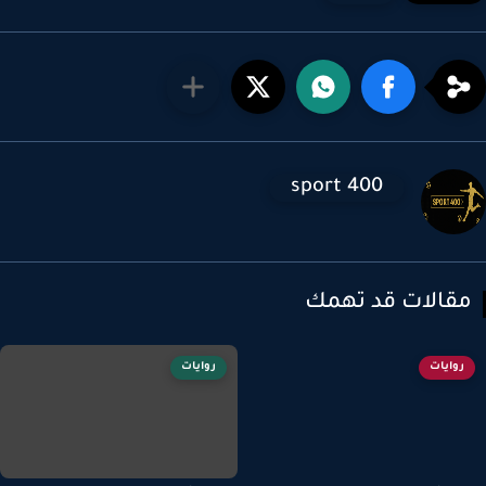
sport 400
قالات قد تهمك
روايات
روايات