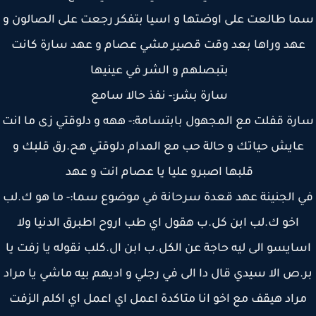
ا طالعت على اوضتها و اسيا بتفكر رجعت على الصالون و
هد وراها بعد وقت قصير مشي عصام و عهد سارة كانت
بتبصلهم و الشر في عينيها
سارة بشر:- نفذ حالا سامع
رة قفلت مع المجهول بابتسامة:- ههه و دلوقتي زى ما انت
ايش حياتك و حالة حب مع المدام دلوقتي هح.رق قلبك و
قلبها اصبرو عليا يا عصام انت و عهد
 الجنينة عهد قعدة سرحانة في موضوع سما:- ما هو ك.لب
اخو ك.لب ابن كل.ب هقول اي طب اروح اطبرق الدنيا ولا
ايسو الى ليه حاجة عن الكل.ب ابن ال.كلب نقوله يا زفت يا
.ص الا سيدي قال دا الى في رجلي و اديهم بيه ماشي يا مراد
راد هيقف مع اخو انا متاكدة اعمل اي اعمل اي اكلم الزفت