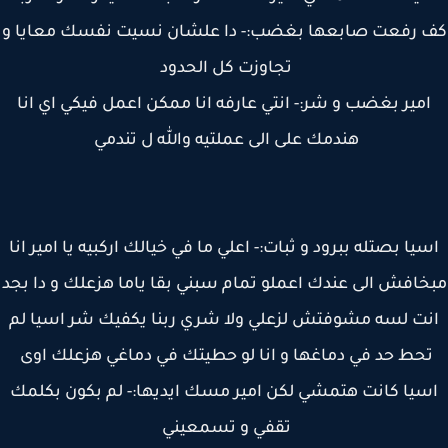
 رفعت صابعها بغضب:- دا علشان نسيت نفسك معايا و
تجاوزت كل الحدود
مير بغضب و شر:- انتي عارفه انا ممكن اعمل فيكي اي انا
هندمك على الى عملتيه والله ل تندمي
يا بصتله ببرود و ثبات:- اعلي ما في خيالك اركبيه يا امير انا
افش الى عندك اعملو تمام سبني بقا ياما هزعلك و دا بجد
ت لسه مشوفتش لزعلي ولا شري ربنا يكفيك شر اسيا لم
حط حد في دماغها و انا لو حطيتك في دماغي هزعلك اوى
سيا كانت هتمشي لكن امير مسك ايديها:- لم بكون بكلمك
تقفي و تسمعيني