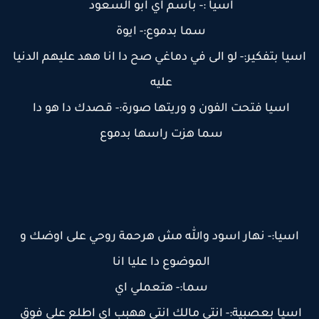
اسيا :- باسم اي ابو السعود
سما بدموع:- ايوة
اسيا بتفكير:- لو الى في دماغي صح دا انا ههد عليهم الدنيا
عليه
اسيا فتحت الفون و وريتها صورة:- قصدك دا هو دا
سما هزت راسها بدموع
اسيا:- نهار اسود والله مش هرحمة روحي على اوضك و
الموضوع دا عليا انا
سما:- هتعملي اي
اسيا بعصبية:- انتي مالك انتي ههبب اي اطلع على فوق