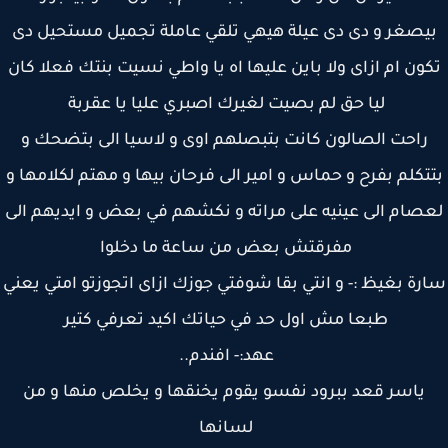
يصغر و دى دى عيلة هيهي تلقي عاملة تجميل مستحيل دى
ون ام ازاى ولا باين عليها اه يا واطي نسيت بنتك فعلا كان
ليا حق لم بصيت لغيرك اصبري عليا يا عقربة
راحت الصالون كانت بتبصلهم اوى و لاسيا الى بتضحك و
تكلم بفرح و حماس و امير الى فرحان بيها و مهتم لكلامها و
صام الى عينيه على مراته و نكشهم في بعض و ايديهم الى
مفرقتش بعض من ساعة ما دخلوا
رة بغيظ :- و انتي بقا شوفتي جوزك ازاى اتجوزتو امتي يعني
طبعا مش اول حد في حياتك اكيد تعرفي كتير
عهد:- افندم..
ياسر قعد ببرود نفسو يقوم يخنقها و يخلص منها و من
لسانها