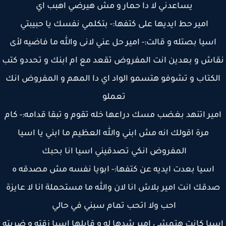
يساعدني لا دا حمار و مش هيرضي اهبب اي
امير حط ايديها على كتفها:- بتكلمي نفسك يا حبيبتي
اسيا بصتله و قالت:- امير حل عني لانى والله ما فاضيه لأى
اش و بعدين انت المفروض تقعد مع ام ابنك و تحددو كتب
لكتاب و تشوفو هتسمو الواد اي دا المهم و المفروض انك
تعملو
ير اتنهد بغضب مسك دراعها خله تقوم و تبقا قدامه:- كام
مرة اقولك انه مش ابني والله العظيم ما ابني يا اسيا
المفروض انكي تصدقيني اسيا انا بحبك
اسيا بعدت ايديه عن كتفها:- ابويا نفسه مش مصدقه ه
دقك انت امير بلاش انا لان والله ما مستحملة انا لا عايزة
احب ولا اتحب تمام سبني في حالي
يا كانت هتمشي امير شدها له و قابلها اسيا زقته و ضربته