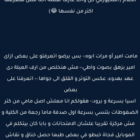
لكلام (اسكيوزمي كل واحد عارف نفسه احنا مش هنعرفها
اكتر من نفسها 😂)
مت امير أو مرات ابوه:- بس برضو اتعرفتو على بعض ازاى
مير بزهق بصوت واطي:- مش هنخلص من ارف العيلة دى
عهد بهدوء: عكس التوتر و القلق الى جواها :- اتعرفنا على
بعض
سيا بسرعة و برود:- هقولكم انا معلش اصل مامي من كتر
ضغوطات بتنسي بسرعة اول صدفة ماما رجعة من الكلية و
ش مركزة تقريبا علشان الامتحانات و بابا كان بيتكلم في
لموبايل فجاة خبطو في بعض طبعا حصل خناق و نقاش