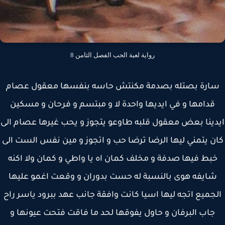
رواية لعبة الحب الفصل الثامن 8
ارة بصتله بصدمة مكنتش حاسه بنفسها معقول عصام
قدامها و في ايديها واحدة لا و مبتسم و فرحان و مسكين
ينا بعض معقول قلبه طاوعو يتجوز و يحب غيرها عصام الى
ن يتمني ليها الرضا ترضا حب و اتجوز و مين نفس الست الى
بط فيها صدفة و مخلف كمان اه يا واطي و كمان ولا اكنه
ايفه هوى بالنسبة له حست بدوران و وقعت اغمو عليها
جميع اتجه ليها اسيا كانت وافقة جانب عهد ببرود ياسر راح
جاب البرفان و حاول يفوقها لحد ما فاقت فتحت عيونها و