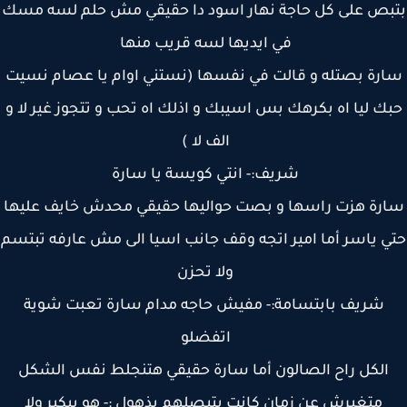
بص على كل حاجة نهار اسود دا حقيقي مش حلم لسه مسك
في ايديها لسه قريب منها
رة بصتله و قالت في نفسها (نستني اوام يا عصام نسيت
ك ليا اه بكرهك بس اسيبك و اذلك اه تحب و تتجوز غير لا و
الف لا )
شريف:- انتي كويسة يا سارة
رة هزت راسها و بصت حواليها حقيقي محدش خايف عليها
 ياسر أما امير اتجه وقف جانب اسيا الى مش عارفه تبتسم
ولا تحزن
شريف بابتسامة:- مفيش حاجه مدام سارة تعبت شوية
اتفضلو
الكل راح الصالون أما سارة حقيقي هتنجلط نفس الشكل
متغيرش عن زمان كانت بتبصلهم بذهول :- هو بيكبر ولا