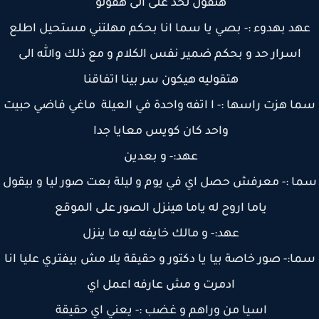
هتقول لحد على الى هقولو
هد بهدوء :- بصي يا سما انا بحكم مهلتني مستحيل اطلع
اسرار حد و بحكم ضمير نفس الكلام و مع ذلك والله الى
هتقوليه هيكون سر بينا اتفاقنا
ا هزت راسها :- ا اتفه واحدة في العيلة ماغي فاضي حبيت
واحد كان كويس معايا جدا
عهد:- و بعدين
ا :- معرفش حصل اي في يوم و ليلة بعت صور ليا و بيقول
ياما اروح له ياما هينزل الصور على الموقع
عهد:- و مالك خايفه ليه ما ينزل
ا:- صور خاصة بيا يا دكتور و حقيقة يلا مش بيفتري عليا انا
ادمرت و مش عارفه اعمل اي
اسيا من وراهم و غضب :- يعني اي حقيقة