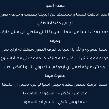
عهد:- اسيا
يا اتجهت لمسا و مسكتها من ايديها بغضب و خوف:- صور
اي الى حقيقة انطقي
د بعدت اسيا عن سما:- بس بقا انتي هتخلي الى مش عارف
يعرف
ا بدموع:- والله يا اسيا ما اعرف الصور وصلت له ازاى بس
 لو معملتش الى قال عليه هينفذ كلامه عطيني مهلة اسبوع
 مش عارفه اعمل اي ارجوكم ساعدوني انا لو اتفض..حت
هموت فيها
ا اترمت بحضن عهد و بتبكي اسيا لو مرة تحس ان ماغها
عجز عن التفكير :- ا اسمو اي الزفت دا
سما و هى بتبكي:- باسم ابو السعود