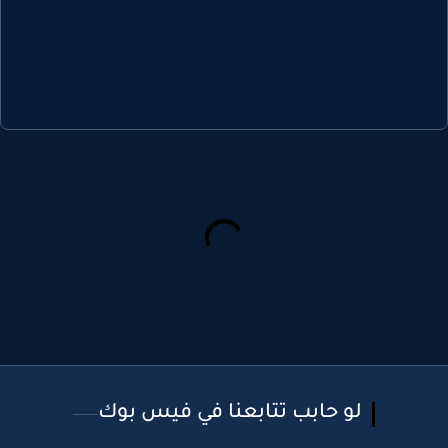
لو حابب تتابعنا في فيس بوك