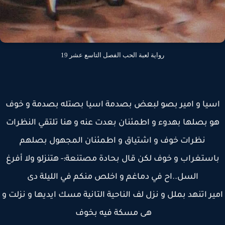
رواية لعبة الحب الفصل التاسع عشر 19
سيا و امير بصو لبعض بصدمة اسيا بصتله بصدمة و خوف
و بصلها بهدوء و اطمئنان بعدت عنه و هنا تلتقي النظرات
نظرات خوف و اشتياق و اطمئنان المجهول بصلهم
استغراب و خوف لكن قال بحادة مصتنعة:- هتنزلو ولا أفرغ
السل..اح في دماغم و اخلص منكم في الليلة دى
ير اتنهد بملل و نزل لف الناحية التانية مسك ايديها و نزلت و
هى مسكة فيه بخوف