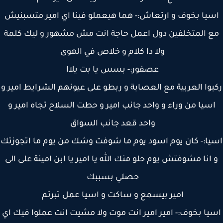
يا بخوف و ارتعاش:- هما هيعملو فينا اي امير متسبنيش
 المتخلفين دول اعمل حاجة انت مش مشهور و ليك كلمة
ولا دا كلام و خلاص في الهوى
عصفور:- بسس يا بت يلاا
وا العربية مع العصابة و ربطو على عيونهم الشرايط امير و
سيا من وراء و واحد جانب امير و حطت السلاح تجاه امير و
واحد قعد جانب السواق
ا:- كان يوم اسود يوم ما شوفت وشك من يوم ما اتجوزتك
انا مشوفتش يوم حلو منك الله يا امير يا ابن امينة على الى
حصلي بسببك
امير بيسمع و ساكت و اسيا عمل تبرتم
يا بخوف:- امير امير انت موت ولا مشيت انت عملوا فيك اي