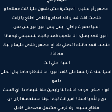
عليها وقتي
صفور أو سليم:- العيشرة مش بتهون عليا كنت عملتها و
خلصت اقت.لها و اخد اعدام و اخلص اطلع يا زفت
اسيا بصوت واطي:- بس بس امير امير بس بس
مير اتنهد بملل:- انا متهبب قعد جانبك بتبسبسي ليه مانا
تهبب قعد جانبك افصلي بقا اخ عصفور خلص عليها و ليك
مكافأة
اسيا:- حتي انت
يا سندت راسها على كتف امير :- ما تشغلو حاجة بدل الملل
دا هو
واد صخر:- هو حد قالك اننا رايحين حنة شيماء دا. اي الست
دى والله يا استاذ امير انت ليك الجنة مستحملة ازاى دى
مفتاح سليم:- ولا تزعلي هشغل مصطفى كامل