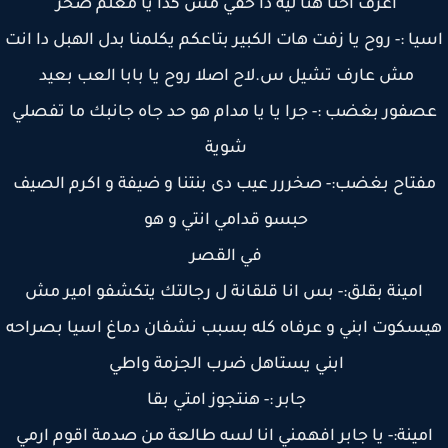
اعرف احنا هنا ليه دا حقي مش كدا يا معلم صخر
يا :- روح يا زفت هات الكبير بتاعكم يكلمنا بدل الهبل دا انت
مش عارف تشيل س.لاح اصلا روح يا بابا العب بعيد
صفور بغضب :- جرا يا يا مدام هو حد جاه جانبك ما تفصلي
شوية
فتاح بغضب:- صخررر عيب دى بنتنا و ضيفة و اكرم الصيف
حبسو قدامي انتي و هو
في القصر
امينة بقلق:- بس انا قلقانة ل رجالتك يتكشفو امير مش
سكوت ابني و عرفاه كله بسبب نشفان دماغ اسيا بصراحه
ابني يستاهل ضرب الجزمة واطي
جابر :- هنتجوز امتي بقا
مينة:- يا جابر افهمني انا لسه طالعة من صدمة اقوم ارمي