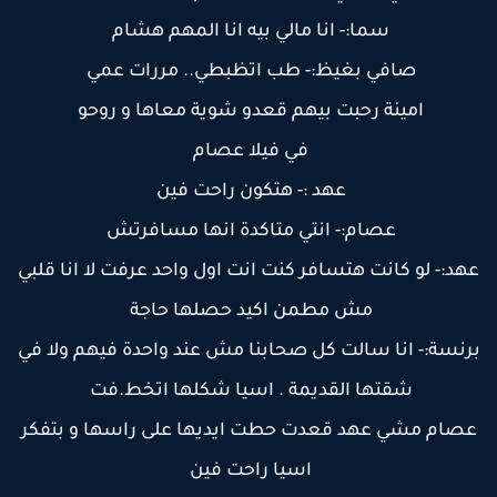
سما:- انا مالي بيه انا المهم هشام
صافي بغيظ:- طب اتظبطي.. مررات عمي
امينة رحبت بيهم قعدو شوية معاها و روحو
في فيلا عصام
عهد :- هتكون راحت فين
عصام:- انتي متاكدة انها مسافرتش
هد:- لو كانت هتسافر كنت انت اول واحد عرفت لا انا قلبي
مش مطمن اكيد حصلها حاجة
رنسة:- انا سالت كل صحابنا مش عند واحدة فيهم ولا في
شقتها القديمة . اسيا شكلها اتخط.فت
عصام مشي عهد قعدت حطت ايديها على راسها و بتفكر
اسيا راحت فين