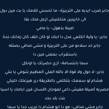
ر ضرب ايديه على التربيزة:- ما تحسني كلامك يا بت مين دول
الى خايينين متخلنيش ازعل منك بقا
امينة بذهول:- يا مامي
بر:- يا ولية اتكلمي عدل دا ابنك لو كان خلف كان زمانك جدة
جابر خد سلاحو من على التربيزة و مشي صافي بصتله
باستغراب بمعنى مين دا
سما بابتسامة:- ازي حضرتك يا اونكل
جابر:- لا حول ولا قوة الا بالله العلي العظيم شوفي يا بنتي
هشام لو سمعك بتتكلمي بالطريقة دى هيزعلك خليكي
ريه أصيلة مفيش داعي لعوجان اللسان فين ايامك يا اسيا
بنت بلد بجد
جابر مشي صافي:- هو دا ابو هشام دا غريب جدا يا سما