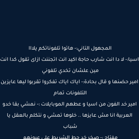
المجهول التاني:- هاتوا تلفوناتكم يلااا
ا:- لا دا انت شارب حاجة اكيد انت اتجننت ازاى تقول كدا انت
مين علشان تخدي تلفوني
ر حضنها و قال بحادة:- اياك اياك تفكروا تقربوا ليها عايزين
التلفونات تمام
ير خد الفون من اسيا و عطهم الموبايلات :- نمشي بقا خدو
العربية انا مش عايزها .. خلوها تمشي و نتكلم بالعقل يا
شباب
مفتاح :- صخر خد حط الشريط على عيونهم