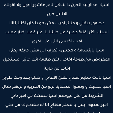
سيا:- غداار ليه الحزن دا شغل تامر عاشور اهون ولا اقولك
الاتنين حزن
عصفور بيغني و متاثر اوى :- مش هو دا كان اختيارناااا
سيا :- اكتر اغنية معبرة عن حالتنا يا امير فعلا اخيار مهبب
امير:- اخرسي لانى على اخري
اسيا بابتسامة و همس:- تعرف انى مش خايفه يعني
لمفروض مخ.طوفة اخاف.. لكن طلامة انت جانبي مستحيل
اخاف من حاجة
يا نامت سليم مفتاح طفئ الاغاني و كملو بعد وقت طويل
يا صحيت و وصلوا العصابة نزلو من العربية و نزلهم شال
الشريط من على عيونهم اسيا مسكت في امير تاني
امير بهدوء:- بس يا معلم مفتاح انا ك مخط.وف من حقي