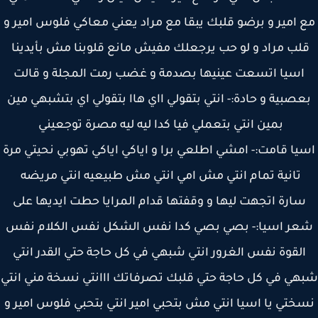
 امير و برضو قلبك يبقا مع مراد يعني معاكي فلوس امير و
لب مراد و لو حب يرجعلك مفيش مانع قلوبنا مش بأيدينا
اسيا اتسعت عينيها بصدمة و غضب رمت المجلة و قالت
صبية و حادة:- انتي بتقولي ااي هاا بتقولي اي بتشبهي مين
بمين انتي بتعملي فيا كدا ليه ليه مصرة توجعيني
يا قامت:- امشي اطلعي برا و اياكي اياكي تهوبي نحيتي مرة
تانية تمام انتي مش امي انتي مش طبيعيه انتي مريضه
ارة اتجهت ليها و وقفتها قدام المرايا حطت ايديها على
ر اسيا:- بصي بصي كدا نفس الشكل نفس الكلام نفس
لقوة نفس الغرور انتي شبهي في كل حاجة حتي القدر انتي
ي في كل حاجة حتي قلبك تصرفاتك ااانتي نسخة مني انتي
ختي يا اسيا انتي مش بتحبي امير انتي بتحبي فلوس امير و