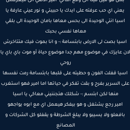
بس هو مين فينا الى وقع التاني امير الالفي الى ميعرفش
يعني اي حب عرفته على ايدك يا حبيبتي و نور عيني عارفة يا
سيا انتي الوحيدة الى بحس معاها بامان الوحيدة الى بلقي
معاها نفسي بحبك
سيا بصت لى الارض بابتسامة :- و انا بموت فيك متتاخرش
 عايزك في موضوع مهم جدا موضوع حياة أو موت باي باي يا
روحي
يا قفلت الفون و حطيته على قلبها بابتسامة رمت نفسها
ى السرير بفرح و بقت تفكر في حياتها اما امير فهو استغرب
منها لكن ابتسم :- شكلك هتجننيني معاكي يا اسيا
امير رجع يشتغل و هو بيفكر هيعمل اي مع ابوه يواجهو
افعلو ولا يسيبو ولا يبلغ الشرطة و يقفلو كل الشركات و
المصانع