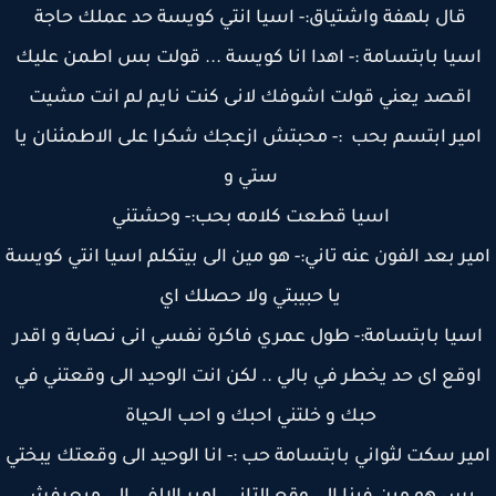
قال بلهفة واشتياق:- اسيا انتي كويسة حد عملك حاجة
سيا بابتسامة :- اهدا انا كويسة ... قولت بس اطمن عليك
اقصد يعني قولت اشوفك لانى كنت نايم لم انت مشيت
مير ابتسم بحب :- محبتش ازعجك شكرا على الاطمئنان يا
ستي و
اسيا قطعت كلامه بحب:- وحشتني
ير بعد الفون عنه تاني:- هو مين الى بيتكلم اسيا انتي كويسة
يا حبيبتي ولا حصلك اي
سيا بابتسامة:- طول عمري فاكرة نفسي انى نصابة و اقدر
وقع اى حد يخطر في بالي .. لكن انت الوحيد الى وقعتني في
حبك و خلتني احبك و احب الحياة
ير سكت لثواني بابتسامة حب :- انا الوحيد الى وقعتك يبختي