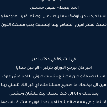
اسيا بغيظ:- حقيقي مستفزة
يا خرجت من اوضة سما راحت على اوضتها غيرت هدومها و
دت تفتكر امير و اهتمامو بيها ابتسمت بحب مسكت الفون
في الشركة في مكتب امير
امير كان بيرجع الاوراق بتركيز :- الو مين معايا
يا بصدمة و حزن مصتنع:- نسيت صوتي يا امير مش عارف
ن الى بيكلمك ما صحيح هستنا منك اي غير انك تنسني ربنا
يسامحك و انا الى كنت متصلة بيك علشان وحشتني
لتها و هى مغمضة عينيها امير بعد الفون عنه شاف اسمها