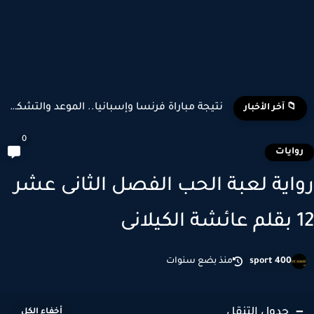
تشكيل منتخب إسبانيا وبلجيكا المتوقع في كأس العالم 2026
📁 آخر الأخبار
0
وايات
اية لعبة الحب الفصل الثانى عشر
كيلانى
sport 400
منذ بضع سنوات
جدول التنقل