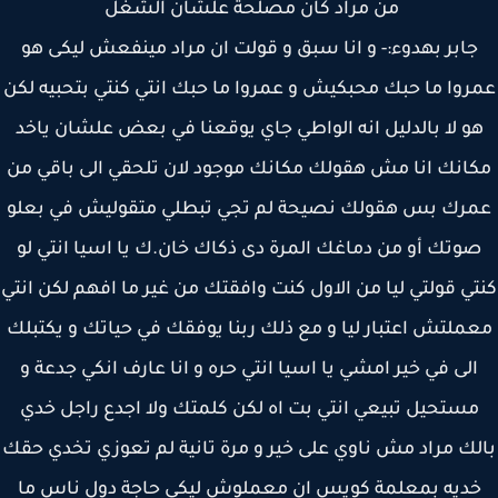
من مراد كان مصلحة علشان الشغل
جابر بهدوء:- و انا سبق و قولت ان مراد مينفعش ليكى هو
روا ما حبك محبكيش و عمروا ما حبك انتي كنتي بتحبيه لكن
و لا بالدليل انه الواطي جاي يوقعنا في بعض علشان ياخد
انك انا مش هقولك مكانك موجود لان تلحقي الى باقي من
رك بس هقولك نصيحة لم تجي تبطلي متقوليش في بعلو
وتك أو من دماغك المرة دى ذكاك خان.ك يا اسيا انتي لو
ي قولتي ليا من الاول كنت وافقتك من غير ما افهم لكن انتي
ملتش اعتبار ليا و مع ذلك ربنا يوفقك في حياتك و يكتبلك
الى في خير امشي يا اسيا انتي حره و انا عارف انكي جدعة و
ستحيل تبيعي انتي بت اه لكن كلمتك ولا اجدع راجل خدي
لك مراد مش ناوي على خير و مرة تانية لم تعوزي تخدي حقك
ديه بمعلمة كويس ان معملوش ليكى حاجة دول ناس ما