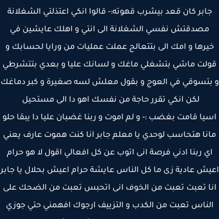
ابر كان قعد بيشرب قهوته:- قالوا انكي اعتذلتي الشغلانة
مصدقتش نفسي الشغلانة الى انتي و اهلك عايشين في
يرها و امك الى بتتعالج عملت عمليات من ورايا لحسابك و
لت ماشي بتشغلي ماغك و لسانك عليا و بعدي بتتشرطي
بتسوقي في العوج و بقول معلش لسه صغيرة و كبر دماغك
لكن انكي تقرر حاجة من نفسك اهو دا الى مستحيل
يا قامت بغضب :- و لم اموت و ربنا غضبان عليا دا يبقا حلو
نا هتحاسب لوحدي يا معلم جابر انا كنت هموت عارف يعني
ي ربنا ادني فرصة انى اتوب عن كل افعالي اقول لا هو حرام
ش عادية زى ما كل الناس عايشة حرام اعيش بحلال يا جابر
ا تعبت تعبت من الخوف انى اتحبس تعبت من الضحك على
لناس تعبت من الكدب و التزييف ارجوك افهمني حتي جوزي