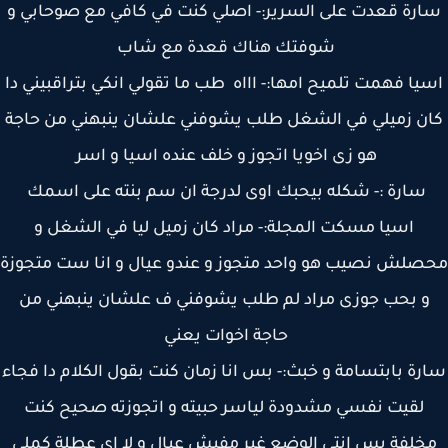
رة قعدت على السرير:- اصلي كنت في كافي مع صوحابي و
شوفتك هناك قعدة مع شاب
يا فهمت تلميح امها:- اااه طب ما تقولي انكي بتراقبيني دا
ن زميلي في الشغل طلب يشوفني علشان ينبهني من حاجة
هو زى اخويا اتجوز و خلف عنده اسيا و اسر
سارة :- شكله بيحبك اوى لدرجة ان سم بنته على اسمك
اسيا مسكت المجلة:- مراد كان زميل ليا في الشغل و
لش نصيب هو واحد متجوز و عندو عيال و انا ست متجوزة
و بحب جوزى مراد لم طلب يشوفني ف علشان ينبهني من
حاجة اخوات يعني
ة بابتسامة و خبث:- بس انا زمان كنت بقول الكلام دا فجاء
لقيت نفسي مشدودة لياسر حبيته و اتجوزته صحيح كنت
خلفة بس انتي الوضع غير مفيش عيال و لا اي عطلة كملي