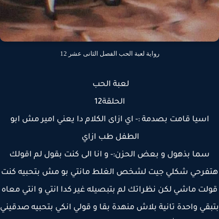
رواية لعبة الحب الفصل الثانى عشر 12
لعبة الحب
الحلقة12
اسيا قامت بصدمة :- اي ازاى الكلام دا يعني امير مش ابو
الطفل طب ازاي
سما بذهول و بعض الحزن:- و انا الى كنت بقول لم اقولك
فرحي شكلي جيت لشخص الغلط مانتي بو مش بتحبيه كنت
لت ماشي لكن نظراتك لم بتبصيله غير كدا انتي و انتي معاه
قي واحدة تانية بلاش منهدة بقا و قولي انكي بتحبيه صدقيني