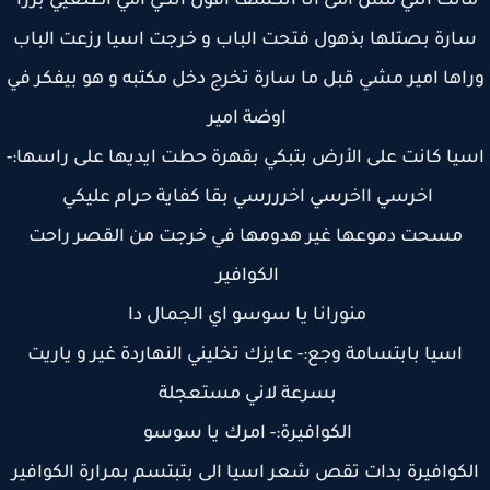
اتت انتي مش امى انا اتكسف اقول انكي امي اطلعيي بررا
ارة بصتلها بذهول فتحت الباب و خرجت اسيا رزعت الباب
اها امير مشي قبل ما سارة تخرج دخل مكتبه و هو بيفكر في
اوضة امير
يا كانت على الأرض بتبكي بقهرة حطت ايديها على راسها:-
اخرسي ااخرسي اخرررسي بقا كفاية حرام عليكي
مسحت دموعها غير هدومها في خرجت من القصر راحت
الكوافير
منورانا يا سوسو اي الجمال دا
اسيا بابتسامة وجع:- عايزك تخليني النهاردة غير و ياريت
بسرعة لاني مستعجلة
الكوافيرة:- امرك يا سوسو
لكوافيرة بدات تقص شعر اسيا الى بتبتسم بمرارة الكوافير