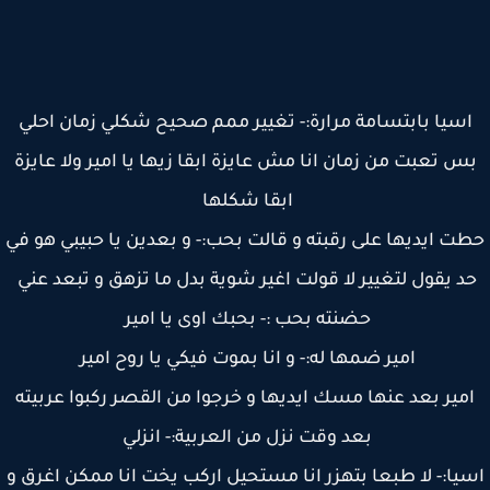
سيا بابتسامة مرارة:- تغيير ممم صحيح شكلي زمان احلي
س تعبت من زمان انا مش عايزة ابقا زيها يا امير ولا عايزة
ابقا شكلها
ت ايديها على رقبته و قالت بحب:- و بعدين يا حبيبي هو في
د يقول لتغيير لا قولت اغير شوية بدل ما تزهق و تبعد عني
حضنته بحب :- بحبك اوى يا امير
امير ضمها له:- و انا بموت فيكي يا روح امير
مير بعد عنها مسك ايديها و خرجوا من القصر ركبوا عربيته
بعد وقت نزل من العربية:- انزلي
يا:- لا طبعا بتهزر انا مستحيل اركب يخت انا ممكن اغرق و