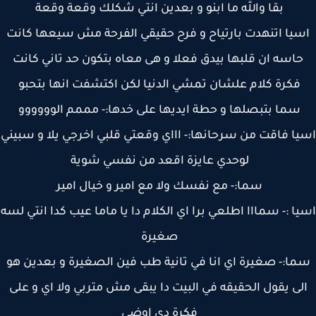
بقا والله ما ابنو و بعدين انتي شكلك وقعة وقعة
يا اتنهدت بارتياح و فرح حقيقي الفرحة مش سيعها كانت
حاسه ان قلبها بيدق فعلا و هى معاه بتكون حد تاني كانت
فكرة كلام علشان تمشي الدنيا لكن اكتشفت انها بتحبو
سما بتبصلها و حطة ايديها على خدها:- مممم الوووووو
ا فاقت من سرحانها:- اااي وقعتي قلبي اخرجي يلا و سبيني
لوحدي عايزة اقعد من نفسي شوية
سما:- مع نفسك ولا مع امير و خيال امير
ا :- سمااا اطلعي برا اي الكلام دا يا ماما عيب كدا انتي لسه
صغيرة
ا:- صغيرة اي انا في تانية طب فين الصغيرة و بعدين هو
لى يقول الحقيقه في البيت دا يبقى مش متربي ولا اي و على
فكرة دى اوضي