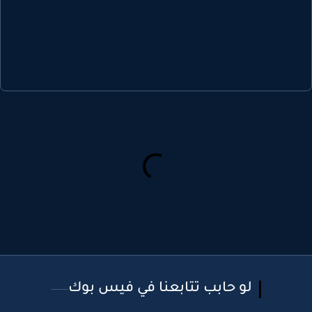
لو حابب تتابعنا في فيس بوك