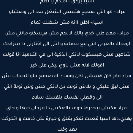
اسيا بزهق:- افندم يا نعم
مراد:- هو انتي صحيح هتسيبي الشغل بعد الى وصلتيلو
اسيا:- اظن اانه مش شغلك تمام
راد:- ممم طب خدي بالك لانهم مش هيسكتو مانتي مش
حدك بالعربي انتي مع عصابة و انتي الى اختارتي دا بمزاجك
هين مش هيسكوت لانكي الذكية الى في التلاميذ انا قولت
اقولك لانه مش ناوي ليكى على خير
اد قام كان هيمشي لكن وقف :- اه صحيح حلو الحجاب بش
ش ليق عليكي و بلاش توبت دى لانكي مش وش توبة انتي
الى وقعتي نفسك بنفسك سلام
مراد مكنش بيحذرها خوف بالعكس دا فرحان فيها و جاي
دي.دها اسيا قعدت تفكر بقلق و حيارة لكن قامت و اتحركت
بعد وقت