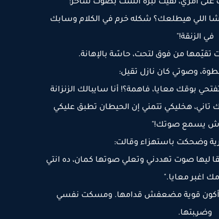
 على أمري، لقيت نبرة الست بصوت ساخر:
الباشا اللي هيطلعك؟ شكله خرم في الكلام وسابك
في الزنقة!"
 تقيّمها من فوق لتحت، حاسّة بالإهانة.
وة، وصوتي كان نازل تقيل:
تحي بوقك معايا، فاهمة؟! أنا سايبالك الزنزانة
ك تاني، هخليكي تتمني إن الحيطان تطبق عليكي
ش يسمع صوتك!"
ة وضحكت باستهزاء وقالت:
بقا ليها صوت تهددني وتعلي صوتها كمان، ده انتي
ك اغبر معايا."
ت أكون قوية مضعفش قدامها. ومسكت نفسي
وضرـبتها.