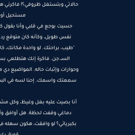
حالاتي وبتستغل ظروفي؟! فاكرني هق
مستحيل أواف
حسيت بوجع في قلبي وأنا بقول ك
نفس طويل، وكأنه كان متوقع رد 
"طيب، براحتك. لو واحدة مكانك، 
السـ.جن. فاكرة إنك هتطلعي بسه
وحوارات وإثبات حاله. المواضيع دي م
سمعتك واسمك. إحنا لسه في البداي
أنا بصيت عليه بغل وغيظ، وكل مشا
دماغي وقفت لحظة. هل أوافق وأ
بكبريائي؟ لو وافقت، هكون سهله في 