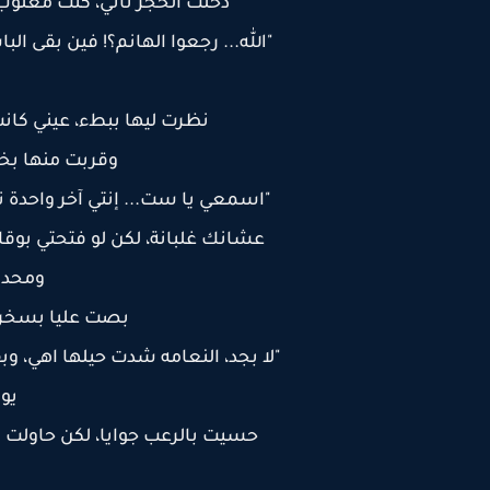
دخلت الحجز تاني، كنت مغلوب
"الله... رجعوا الهانم؟! فين بقى 
نظرت ليها ببطء، عيني كانت
وقربت منها بخط
"اسمعي يا ست... إنتي آخر واحدة تف
عشانك غلبانة، لكن لو فتحتي بوق
ومحد
بصت عليا بسخري
"لا بجد، النعامه شدت حيلها اهي، و
يوم
حسيت بالرعب جوايا، لكن حاول