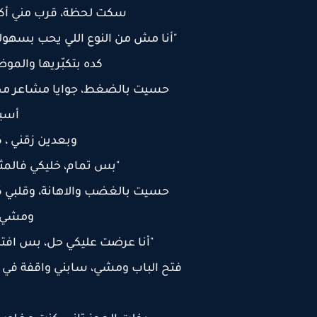
سكت لحظة، قرب مني أك
"أنا مش من النوع اللي يحب بسهول
كده بتكبّريها والم
حسيت بالضغط، جوايا مشاعر مخت
أسي
وبعدين زقني ، 
"بس تمام، خليكي فالمث
حسيت بالغضب والاهانة، وقلبي
ومشي و
"أنا عرضت عليكي حل، بس افتك
فتح الباب ومشي، سابني واقفة في 