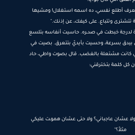
 القلق اللي كان جوايا:
هعرف أطلع نفسي، ده اسمه استغلال! ومشيها
تتشترى وتتباع. على كيفك، عن إذنك."
لدرجة خبطت في صدـره. حاسيت أنفاسه بتلسع
بيدق بسرعة، وحسيت بأيديّ بتتعرق. بصيت في
للي كانت مشتعلة بالغضب. قال بصوت واطي، حاد
أن كل كلمة بتخترقني:
لا عشان عاجباني؟ ولا حتى عشان هموـت عليكي
مثلاً؟"