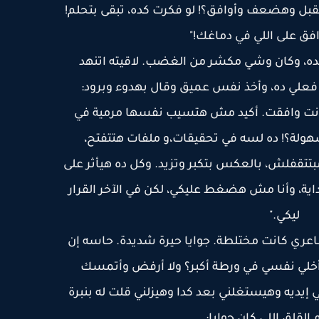
بل وهضعف وأوافق؟! لو فكرت كده، تبقى بتحلم!
ق على اللي في دماغك!"
ده، وكان وشي مكشر من الغضب. لاقيته اتنهد
فعلي ده، وأخذ نفس عميق وقال بهدوء وبرود:
كانت وافقت. أكيد مش هتسيب نفسها مرمية في
ولة؟! ده لسه في تحقيقات،و ملفات هتتفتح،
بتتقفلش، بالعكس بتكبر وتزيد. وكل ده هيأثر على
ة، وأنا مش هضغط عليكي، لكن في الآخر القرار
ليكي."
عري كانت مختلطة. جوايا حيرة شديدة. حاسه إن
خلي نفسي في ورطة أكبر؟ ولا أرفض وأتمسك
إيديه وهيستغلني بعد كدا وهيزلني قلت له بنبرة