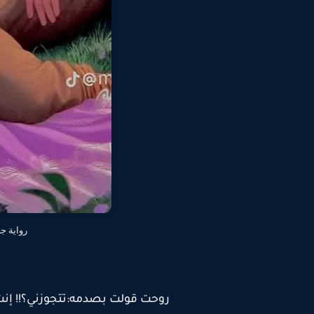
رواية جح
روحت قولت بصدمه:تتجوزني؟!! إنت