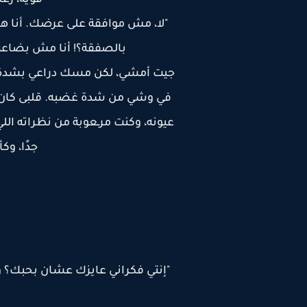
قوية، رغم
"لا، مش موافقة على عرضك. أنا 
بالصفقة؟! أنا مش بضاعة 
جيت أمشي، لكن مسك دراعي بشدة 
في وشي من شدة غضبه. قلبى كان 
عيونه، وكنت مرـعوبة من نظراته ا
جدًا، وك
"إنتي فكراني عايزك عشان بحبك؟ و