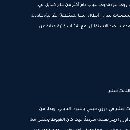
رمان، وبعد عودته بعد غياب دام أكثر من عام كبديل في
 دور المجموعات لدوري أبطال آسيا للمنطقة الغربية، عاودته
مجموعات ضد الاستقلال، مع اقتراب فترة غيابه عن
 الثالث عشر
٢٠٢ إلى المركز الثالث عشر في دوري ميجي ياسودا الياباني. وبدلًا من
ة على اللقب في موسم ٢٠٢٤، وجد أوراوا ريدز نفسه متردداً، حيث كان الهبوط يخشى منه