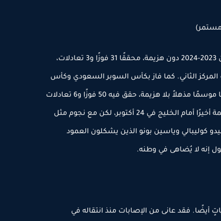
 مستمر)
أنهى الهلال الدوري السعودي للمحترفين 2023-2024 دون هزيمة، محققًا 31 فوزًا و3 تعادلات،
النصر صاحب المركز الثاني. كما فاز بكأس السوبر السعودي وكأس
الملك، محققًا بذلك ثلاثية محلية، مختتمًا موسمًا مذهلاً بلا هزيمة، حقق فيه 50 فوزًا و6 تعادلات
دون أي هزيمة. وتذوق الهلال طعم الهزيمة أخيرًا أمام الخليج في 24 أكتوبر، لكن مع نجوم مثل
و كوليبالي وياسين بونو الذين يشكلون العمود
ل إنه لا يُضاهى في وطنه.
اتٍ أيضًا. فقد عانى من الإصابات منذ انتقاله في