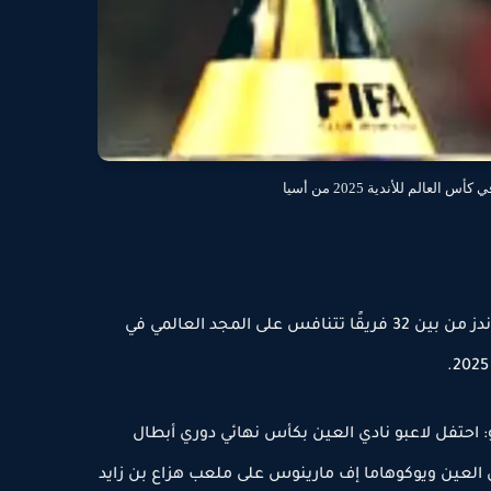
لعالم للأندية 2025 من أسيا
العين والهلال وأولسان وأوراوا ريد دايموندز من بين 32 فريقًا تتنافس على المجد العالمي في
الإمارات العربية المتحدة - 25 مايو: احتفل لاعبو نادي العين بكأس نهائي دوري أبطال
ين العين ويوكوهاما إف مارينوس على ملعب هزاع بن زايد