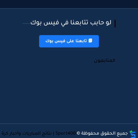
لو حابب تتابعنا في فيس بوك
📘 تابعنا على فيس بوك
المتابعون
جميع الحقوق محفوظة ©
Sport400 | نتائج المباريات وأخبار كرة