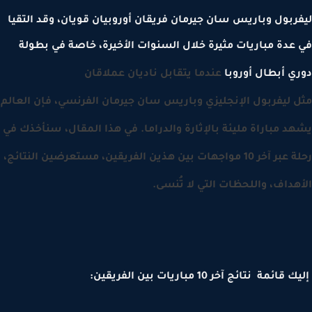
ربول وباريس سان جيرمان فريقان أوروبيان قويان، وقد التقيا
عدة مباريات مثيرة خلال السنوات الأخيرة، خاصة في بطولة
ي أبطال أوروبا
عندما يتقابل ناديان عملاقان
 ليفربول الإنجليزي وباريس سان جيرمان الفرنسي، فإن العالم
د مباراة مليئة بالإثارة والدراما. في هذا المقال، سنأخذك في
رحلة عبر آخر 10 مواجهات بين هذين الفريقين، مستعرضين النتائج،
هداف، واللحظات التي لا تُنسى.
ائمة نتائج آخر 10 مباريات بين الفريقين: