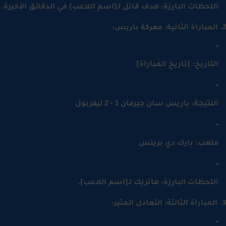
للحظات البارزة: هدف قاتل لـ[اسم اللاعب] في الدقائق الأخيرة.
لتاريخ: [تاريخ المباراة]
لنتيجة: باريس سان جيرمان 3 - 2 ليفربول
لعب: بارك دي برينس
للحظات البارزة: هاتريك لـ[اسم اللاعب].