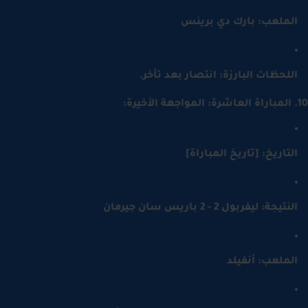
لملعب: بارك دي برينس
للحظات البارزة: انتصار بعد تأخر.
لتاريخ: [تاريخ المباراة]
نتيجة: ليفربول 2 - 2 باريس سان جيرمان
لملعب: أنفيلد