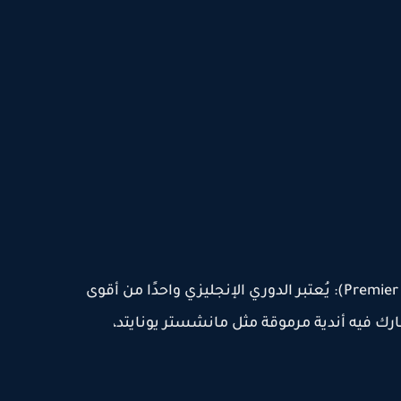
1. الدوري الإنجليزي الممتاز (Premier League): يُعتبر الدوري الإنجليزي واحدًا من أقوى
رك فيه أندية مرموقة مثل مانشستر يونايتد،