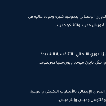
سباني (La Liga): يتميز الدوري الإسباني بنجومية كبيرة وجودة عالية في
وريال مدريد وأتلتيكو مدريد.
 الألماني (Bundesliga): يتميز الدوري الألماني بالتنافسية الشديدة
ق مثل بايرن ميونخ وبوروسيا دورتموند.
يطالي (Serie A): يشتهر الدوري الإيطالي بالأسلوب التكتيكي والنوعية
فنتوس وميلان وإنتر ميلان.