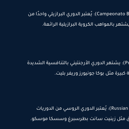
7- الدوري البرازيلي (Campeonato Brasileiro Série A): يُعتبر الدوري البرازيلي واحدًا من
شتهر بالمواهب الكروية البرازيلية الرائعة.
8- الدوري الأرجنتيني (Primera División): يشتهر الدوري الأرجنتيني بالتنافسية الشديدة
كبيرة مثل بوكا جونيورز وريفر بليت.
9- الدوري الروسي (Russian Premier League): يُعتبر الدوري الروسي من الدوريات
فرق مثل زينيت سانت بطرسبرغ وسسكا موسكو.