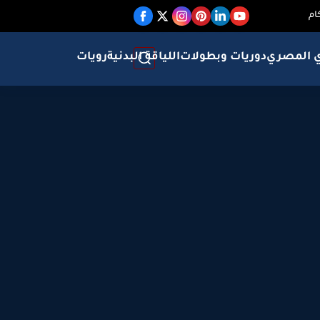
ام
ي المصري
دوريات وبطولات
اللياقة البدنية
رويات