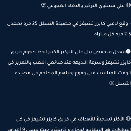
علي مستوي التركيز والدهاء الهجومي 👏
• وقع لاعبي كايزر تشيفز في مصيدة التسلل 25 مره بمعدل
راة
دل منخفض يدل علي التركيز الكبير لخط هجوم فريق
زر تشيفز وسرعة البديهه عند صانعي اللعب بالتمرير في
قت المناسب قبل وقوع زميلهم المهاجم في مصيدة
سلل 👏
الأكثر تسجيلاً للأهداف في فريق كايزر تشيفز في كل
البطولات هو المهاجم ليوناردو كاسترو حيث سجل 9 أهداف